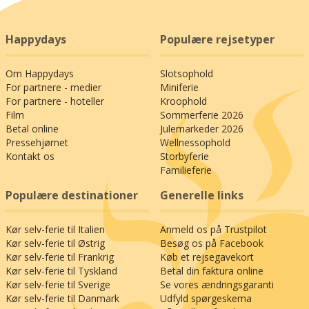
Happydays
Populære rejsetyper
Om Happydays
Slotsophold
For partnere - medier
Miniferie
For partnere - hoteller
Kroophold
Film
Sommerferie 2026
Betal online
Julemarkeder 2026
Pressehjørnet
Wellnessophold
Kontakt os
Storbyferie
Familieferie
Populære destinationer
Generelle links
Kør selv-ferie til Italien
Anmeld os på Trustpilot
Kør selv-ferie til Østrig
Besøg os på Facebook
Kør selv-ferie til Frankrig
Køb et rejsegavekort
Kør selv-ferie til Tyskland
Betal din faktura online
Kør selv-ferie til Sverige
Se vores ændringsgaranti
Kør selv-ferie til Danmark
Udfyld spørgeskema