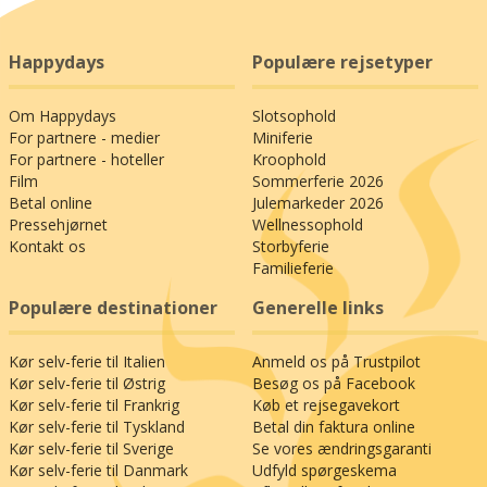
Happydays
Populære rejsetyper
Om Happydays
Slotsophold
For partnere - medier
Miniferie
For partnere - hoteller
Kroophold
Film
Sommerferie 2026
Betal online
Julemarkeder 2026
Pressehjørnet
Wellnessophold
Kontakt os
Storbyferie
Familieferie
Populære destinationer
Generelle links
Kør selv-ferie til Italien
Anmeld os på Trustpilot
Kør selv-ferie til Østrig
Besøg os på Facebook
Kør selv-ferie til Frankrig
Køb et rejsegavekort
Kør selv-ferie til Tyskland
Betal din faktura online
Kør selv-ferie til Sverige
Se vores ændringsgaranti
Kør selv-ferie til Danmark
Udfyld spørgeskema