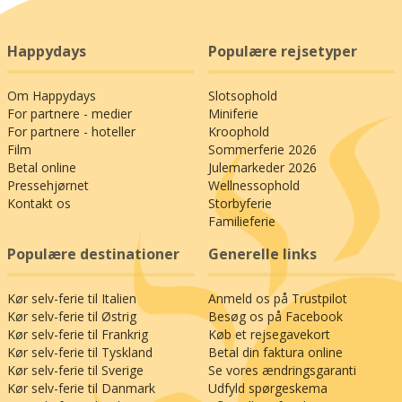
Happydays
Populære rejsetyper
Om Happydays
Slotsophold
For partnere - medier
Miniferie
For partnere - hoteller
Kroophold
Film
Sommerferie 2026
Betal online
Julemarkeder 2026
Pressehjørnet
Wellnessophold
Kontakt os
Storbyferie
Familieferie
Populære destinationer
Generelle links
Kør selv-ferie til Italien
Anmeld os på Trustpilot
Kør selv-ferie til Østrig
Besøg os på Facebook
Kør selv-ferie til Frankrig
Køb et rejsegavekort
Kør selv-ferie til Tyskland
Betal din faktura online
Kør selv-ferie til Sverige
Se vores ændringsgaranti
Kør selv-ferie til Danmark
Udfyld spørgeskema