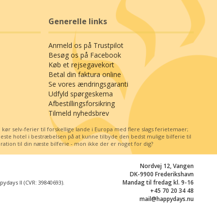
Generelle links
Anmeld os på Trustpilot
Besøg os på Facebook
Køb et rejsegavekort
Betal din faktura online
Se vores ændringsgaranti
Udfyld spørgeskema
Afbestillingsforsikring
Tilmeld nyhedsbrev
r selv-ferier til forskellige lande i Europa med flere slags ferietemaer;
e hotel i bestræbelsen på at kunne tilbyde den bedst mulige bilferie til
tion til din næste bilferie - mon ikke der er noget for dig?
Nordvej 12, Vangen
DK-9900 Frederikshavn
Mandag til fredag kl. 9-16
days II (CVR: 39840693).
+45 70 20 34 48
mail@happydays.nu