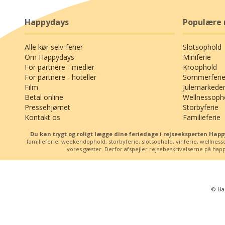
Happydays
Populære 
Alle kør selv-ferier
Slotsophold
Om Happydays
Miniferie
For partnere - medier
Kroophold
For partnere - hoteller
Sommerferie
Film
Julemarkede
Betal online
Wellnessoph
Pressehjørnet
Storbyferie
Kontakt os
Familieferie
Du kan trygt og roligt lægge dine feriedage i rejseeksperten Ha
familieferie, weekendophold, storbyferie, slotsophold, vinferie, wellne
vores gæster. Derfor afspejler rejsebeskrivelserne på happy
© Ha