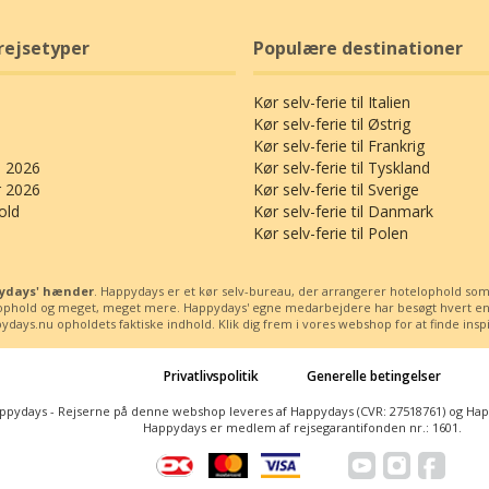
rejsetyper
Populære destinationer
Kør selv-ferie til Italien
Kør selv-ferie til Østrig
Kør selv-ferie til Frankrig
 2026
Kør selv-ferie til Tyskland
r 2026
Kør selv-ferie til Sverige
old
Kør selv-ferie til Danmark
Kør selv-ferie til Polen
ppydays' hænder
. Happydays er et kør selv-bureau, der arrangerer hotelophold som kø
ssophold og meget, meget mere. Happydays' egne medarbejdere har besøgt hvert enest
days.nu opholdets faktiske indhold. Klik dig frem i vores webshop for at finde inspira
Privatlivspolitik
Generelle betingelser
ppydays - Rejserne på denne webshop leveres af Happydays (CVR: 27518761) og Happy
Happydays er medlem af rejsegarantifonden nr.: 1601.