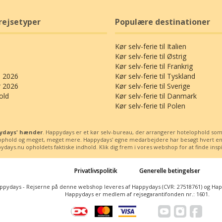
rejsetyper
Populære destinationer
Kør selv-ferie til Italien
Kør selv-ferie til Østrig
Kør selv-ferie til Frankrig
 2026
Kør selv-ferie til Tyskland
r 2026
Kør selv-ferie til Sverige
old
Kør selv-ferie til Danmark
Kør selv-ferie til Polen
ppydays' hænder
. Happydays er et kør selv-bureau, der arrangerer hotelophold som kø
ssophold og meget, meget mere. Happydays' egne medarbejdere har besøgt hvert enest
days.nu opholdets faktiske indhold. Klik dig frem i vores webshop for at finde inspira
Privatlivspolitik
Generelle betingelser
ppydays - Rejserne på denne webshop leveres af Happydays (CVR: 27518761) og Happy
Happydays er medlem af rejsegarantifonden nr.: 1601.