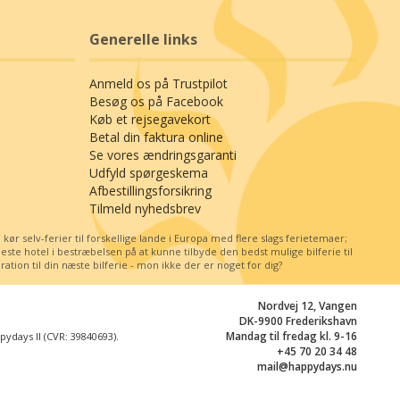
Generelle links
Anmeld os på Trustpilot
Besøg os på Facebook
Køb et rejsegavekort
Betal din faktura online
Se vores ændringsgaranti
Udfyld spørgeskema
Afbestillingsforsikring
Tilmeld nyhedsbrev
r selv-ferier til forskellige lande i Europa med flere slags ferietemaer;
e hotel i bestræbelsen på at kunne tilbyde den bedst mulige bilferie til
tion til din næste bilferie - mon ikke der er noget for dig?
Nordvej 12, Vangen
DK-9900 Frederikshavn
Mandag til fredag kl. 9-16
days II (CVR: 39840693).
+45 70 20 34 48
mail@happydays.nu