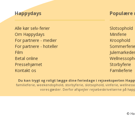
Happydays
Populære 
Alle kør selv-ferier
Slotsophold
Om Happydays
Miniferie
For partnere - medier
Kroophold
For partnere - hoteller
Sommerferie
Film
Julemarkede
Betal online
Wellnessoph
Pressehjørnet
Storbyferie
Kontakt os
Familieferie
Du kan trygt og roligt lægge dine feriedage i rejseeksperten Ha
familieferie, weekendophold, storbyferie, slotsophold, vinferie, wellne
vores gæster. Derfor afspejler rejsebeskrivelserne på happy
© Ha