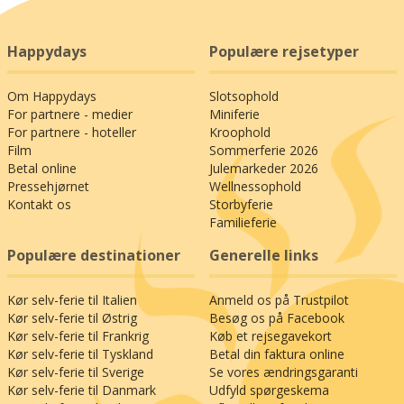
Happydays
Populære rejsetyper
Om Happydays
Slotsophold
For partnere - medier
Miniferie
For partnere - hoteller
Kroophold
Film
Sommerferie 2026
Betal online
Julemarkeder 2026
Pressehjørnet
Wellnessophold
Kontakt os
Storbyferie
Familieferie
Populære destinationer
Generelle links
Kør selv-ferie til Italien
Anmeld os på Trustpilot
Kør selv-ferie til Østrig
Besøg os på Facebook
Kør selv-ferie til Frankrig
Køb et rejsegavekort
Kør selv-ferie til Tyskland
Betal din faktura online
Kør selv-ferie til Sverige
Se vores ændringsgaranti
Kør selv-ferie til Danmark
Udfyld spørgeskema