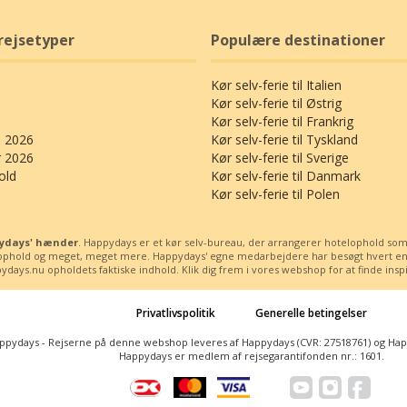
rejsetyper
Populære destinationer
Kør selv-ferie til Italien
Kør selv-ferie til Østrig
Kør selv-ferie til Frankrig
 2026
Kør selv-ferie til Tyskland
r 2026
Kør selv-ferie til Sverige
old
Kør selv-ferie til Danmark
Kør selv-ferie til Polen
ppydays' hænder
. Happydays er et kør selv-bureau, der arrangerer hotelophold som kø
ssophold og meget, meget mere. Happydays' egne medarbejdere har besøgt hvert enest
days.nu opholdets faktiske indhold. Klik dig frem i vores webshop for at finde inspira
Privatlivspolitik
Generelle betingelser
ppydays - Rejserne på denne webshop leveres af Happydays (CVR: 27518761) og Happy
Happydays er medlem af rejsegarantifonden nr.: 1601.