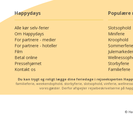
Happydays
Populære 
Alle kør selv-ferier
Slotsophold
Om Happydays
Miniferie
For partnere - medier
Kroophold
For partnere - hoteller
Sommerferie
Film
Julemarkede
Betal online
Wellnessoph
Pressehjørnet
Storbyferie
Kontakt os
Familieferie
Du kan trygt og roligt lægge dine feriedage i rejseeksperten Ha
familieferie, weekendophold, storbyferie, slotsophold, vinferie, wellne
vores gæster. Derfor afspejler rejsebeskrivelserne på happy
© Ha