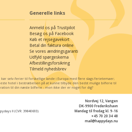
Generelle links
Anmeld os på Trustpilot
Besøg os på Facebook
Køb et rejsegavekort
Betal din faktura online
Se vores ændringsgaranti
Udfyld spørgeskema
Afbestillingsforsikring
Tilmeld nyhedsbrev
r selv-ferier til forskellige lande i Europa med flere slags ferietemaer;
e hotel i bestræbelsen på at kunne tilbyde den bedst mulige bilferie til
tion til din næste bilferie - mon ikke der er noget for dig?
Nordvej 12, Vangen
DK-9900 Frederikshavn
Mandag til fredag kl. 9-16
days II (CVR: 39840693).
+45 70 20 34 48
mail@happydays.nu