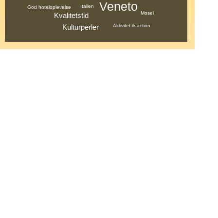
Veneto
Italien
God hoteloplevelse
Mosel
Kvalitetstid
Aktivitet & action
Kulturperler