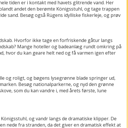
le tiden er i kontakt med havets glitrende vand. Her
blandt andet den berømte Königsstuhl, og tage trappen
vide sand. Besøg også Rügens idylliske fiskerleje, og prøv
dskab. Hvorfor ikke tage en forfriskende gåtur langs
landskab? Mange hoteller og badeanlæg rundt omkring på
, hvor du kan geare helt ned og få varmen igen efter
lle og roligt, og bøgens lysegrønne blade springer ud,
i marken. Besøg nationalparkerne, og nyd den grønne
kove, som du kan vandre i, med årets første, lune
önigsstuhl, og vandr langs de dramatiske klipper. De
 den nede fra stranden, da det giver en dramatisk effekt at