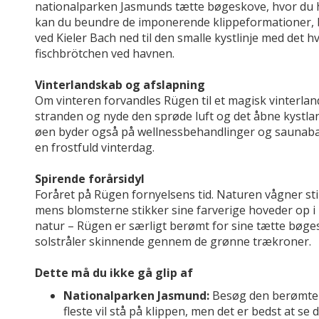
nationalparken Jasmunds tætte bøgeskove, hvor du he
kan du beundre de imponerende klippeformationer, 
ved Kieler Bach ned til den smalle kystlinje med det h
fischbrötchen ved havnen.
Vinterlandskab og afslapning
Om vinteren forvandles Rügen til et magisk vinterlan
stranden og nyde den sprøde luft og det åbne kyst
øen byder også på wellnessbehandlinger og saunabad
en frostfuld vinterdag.
Spirende forårsidyl
Foråret på Rügen fornyelsens tid. Naturen vågner sti
mens blomsterne stikker sine farverige hoveder op 
natur – Rügen er særligt berømt for sine tætte bøges
solstråler skinnende gennem de grønne trækroner.
Dette må du ikke gå glip af
Nationalparken Jasmund:
Besøg den berømte K
fleste vil stå på klippen, men det er bedst at se