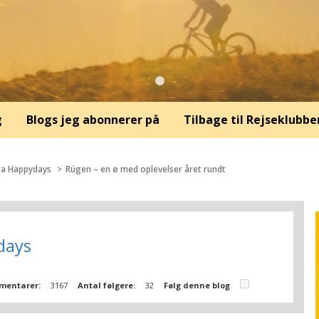
g
Blogs jeg abonnerer på
Tilbage til Rejseklubbe
fra Happydays
Rügen – en ø med oplevelser året rundt
days
mentarer:
3167
Antal følgere:
32
Følg denne blog