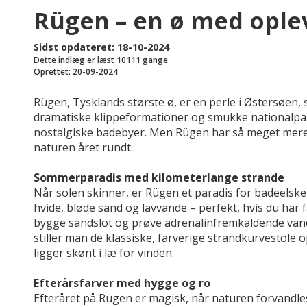
Rügen – en ø med oplev
Sidst opdateret: 18-10-2024
Dette indlæg er læst 10111 gange
Oprettet: 20-09-2024
Rügen, Tysklands største ø, er en perle i Østersøen,
dramatiske klippeformationer og smukke nationalpa
nostalgiske badebyer. Men Rügen har så meget mere
naturen året rundt.
Sommerparadis med kilometerlange strande
Når solen skinner, er Rügen et paradis for badeelsker
hvide, bløde sand og lavvande – perfekt, hvis du har f
bygge sandslot og prøve adrenalinfremkaldende vand
stiller man de klassiske, farverige strandkurvestole
ligger skønt i læ for vinden.
Efterårsfarver med hygge og ro
Efteråret på Rügen er magisk, når naturen forvandles