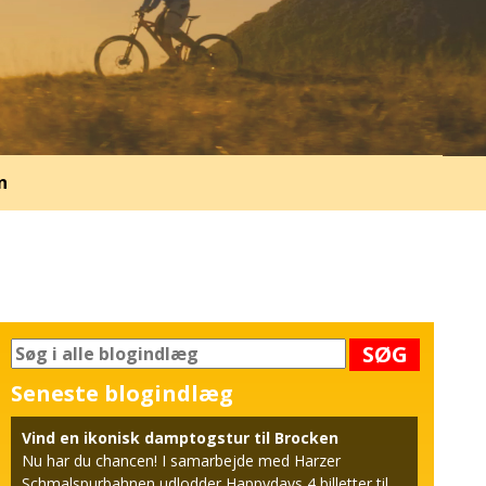
n
SØG
Seneste blogindlæg
Vind en ikonisk damptogstur til Brocken
Nu har du chancen! I samarbejde med Harzer
Schmalspurbahnen udlodder Happydays 4 billetter til