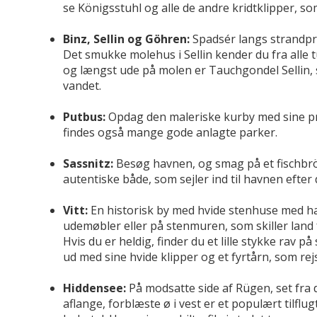
se Königsstuhl og alle de andre kridtklipper, som
Binz, Sellin og Göhren:
Spadsér langs strandpro
Det smukke molehus i Sellin kender du fra alle 
og længst ude på molen er Tauchgondel Sellin, 
vandet.
Putbus:
Opdag den maleriske kurby med sine pr
findes også mange gode anlagte parker.
Sassnitz:
Besøg havnen, og smag på et fischbröt
autentiske både, som sejler ind til havnen efter 
Vitt:
En historisk by med hvide stenhuse med ha
udemøbler eller på stenmuren, som skiller land f
Hvis du er heldig, finder du et lille stykke rav 
ud med sine hvide klipper og et fyrtårn, som re
Hiddensee:
På modsatte side af Rügen, set fra
aflange, forblæste ø i vest er et populært tilflu