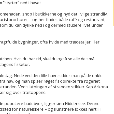
 ”styrter” ned i havet.
menaden, shop i butikkerne og nyd det livlige strandliv.
turistbrochurer – og her findes både café og restaurant,
som du kan dykke ned i og dermed studere livet under
agtfulde bygninger, ofte hvide med trædetaljer. Her
chen. Hvis du har tid, skal du også se alle de små
dagens fisketur.
lmtag. Nede ved den lille havn sidder man på de enkle
ra hav, og man spiser røget fisk direkte fra røgeriet.
på stranden. Ved slutningen af stranden stikker Kap Arkona
jser sig over trætoppene.
 de populære badebyer, ligger øen Hiddensee. Denne
gtssted for naturelskere – og kunstnere lokkes hertil i