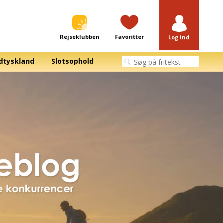
Rejseklubben
Favoritter
Log ind
dtyskland
Slotsophold