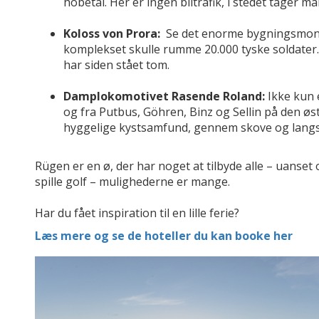
hobetal. Her er ingen biltrafik, i stedet tager ma
Koloss von Prora:
Se det enorme bygningsmonume
komplekset skulle rumme 20.000 tyske soldater
har siden stået tom.
Damplokomotivet Rasende Roland:
Ikke kun e
og fra Putbus, Göhren, Binz og Sellin på den øst
hyggelige kystsamfund, gennem skove og lan
Rügen er en ø, der har noget at tilbyde alle – uanset om
spille golf – mulighederne er mange.
Har du fået inspiration til en lille ferie?
Læs mere og se de hoteller du kan booke her