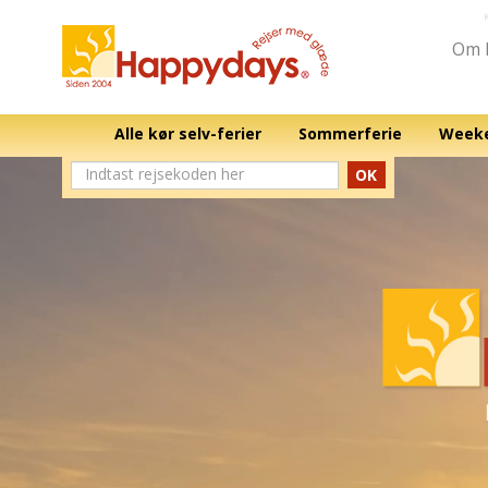
Om 
Alle kør selv-ferier
Sommerferie
Weeke
OK