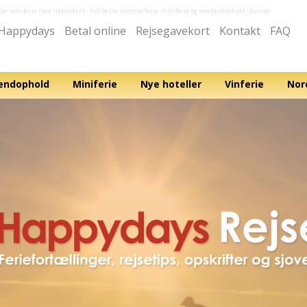
Kør selv-ferie med Happydays
- lidt bedre sommerferie, miniferie og weekendophold i Europa
Happydays
Betal online
Rejsegavekort
Kontakt
FAQ
ndophold
Miniferie
Nye hoteller
Vinferie
Nor