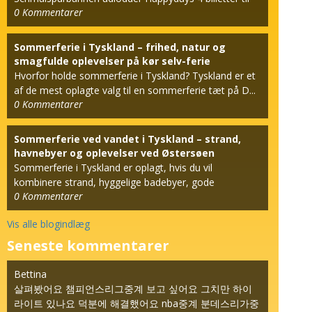
0
Kommentarer
den berømt...
Sommerferie i Tyskland – frihed, natur og
smagfulde oplevelser på kør selv-ferie
Hvorfor holde sommerferie i Tyskland? Tyskland er et
af de mest oplagte valg til en sommerferie tæt på D...
0
Kommentarer
Sommerferie ved vandet i Tyskland – strand,
havnebyer og oplevelser ved Østersøen
Sommerferie i Tyskland er oplagt, hvis du vil
kombinere strand, hyggelige badebyer, gode
0
Kommentarer
hotelophold og k...
Vis alle blogindlæg
Seneste kommentarer
Bettina
살펴봤어요 챔피언스리그중계 보고 싶어요 그치만 하이
라이트 있나요 덕분에 해결했어요 nba중계 분데스리가중