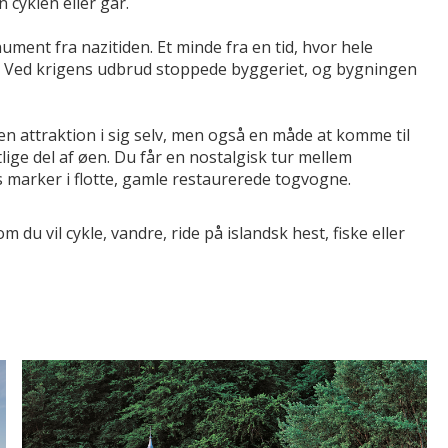
n cyklen eller går.
nt fra nazitiden. Et minde fra en tid, hvor hele
. Ved krigens udbrud stoppede byggeriet, og bygningen
n attraktion i sig selv, men også en måde at komme til
lige del af øen. Du får en nostalgisk tur mellem
gs marker i flotte, gamle restaurerede togvogne.
 du vil cykle, vandre, ride på islandsk hest, fiske eller