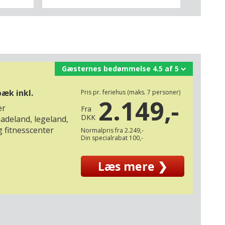
Gæsternes bedømmelse 4.5 af 5
bæk inkl.
Pris pr. feriehus (maks. 7 personer)
2.149,-
er
Fra
DKK
badeland, legeland,
g fitnesscenter
Normalpris fra 2.249,-
Din specialrabat 100,-
Læs mere ❯