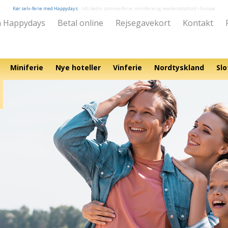
Kør selv-ferie med Happydays
- lidt bedre sommerferie, miniferie og weekendophold i Europa
 Happydays
Betal online
Rejsegavekort
Kontakt
Miniferie
Nye hoteller
Vinferie
Nordtyskland
Slo