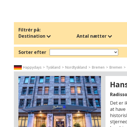
Rejserne genkender du måske fra vores seneste nyhedsbreve - 
nyhedsbrevenes forfaldsdato.
Hold også øje med næste nyhedsbrev! Vi sender nye tilbud til 
Filtrér på:
Destination
Antal nætter
Sorter efter
Happydays
Tyskland
Nordtyskland
Bremen
Bremen
Hans
Radiss
Det er i
at have
historis
stjerne