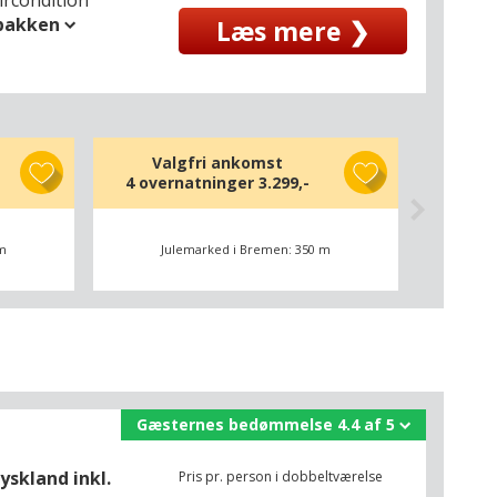
spakken
Læs mere ❯
Valgfri ankomst
4 overnatninger
3.299,-
 m
Julemarked i Bremen: 350 m
Gæsternes bedømmelse 4.4 af 5
yskland inkl.
Pris pr. person i dobbeltværelse