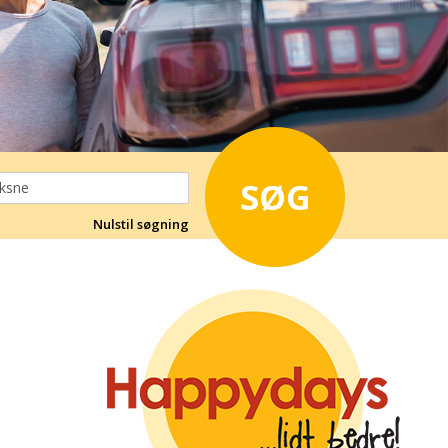
SØG
Nulstil søgning