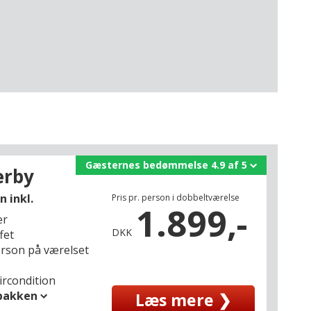
Gæsternes bedømmelse 4.9 af 5
erby
n inkl.
Pris pr. person i dobbeltværelse
1.899,-
er
DKK
fet
person på værelset
ircondition
spakken
Læs mere ❯