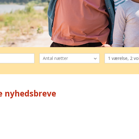
te nyhedsbreve
, der er medlem af vores rejseklub. Alle rejser markeret med grøn