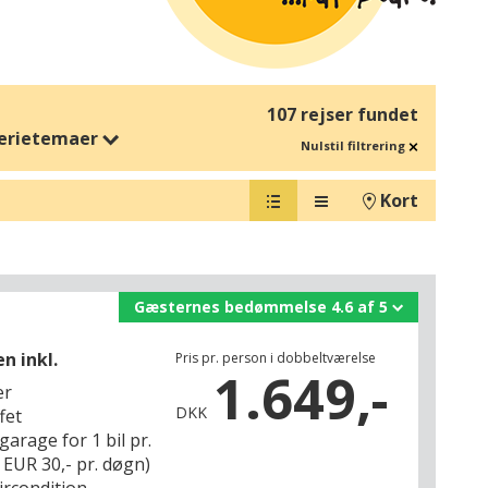
107 rejser fundet
erietemaer
Nulstil filtrering
Kort
Gæsternes bedømmelse 4.6 af 5
n inkl.
Pris pr. person i dobbeltværelse
1.649,-
er
DKK
fet
garage for 1 bil pr.
 EUR 30,- pr. døgn)
ircondition