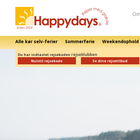
Om
Alle kør selv-ferier
Sommerferie
Weekendophold
rejseklubben
Du har indtastet rejsekoden
Nulstil rejsekode
Se dine rejsetilbud