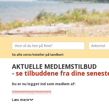
Se alle vores hoteller på landkort
AKTUELLE MEDLEMSTILBUD
- se tilbuddene fra dine senes
Du er nu logget ind som medlem af:
Happydays' Rejseklub
Læs mere
❯
Her kan du se alle de specialtilbud, der lige nu gælder for dig
får du til tilbudspris, og rabatten er allerede fratrukket.