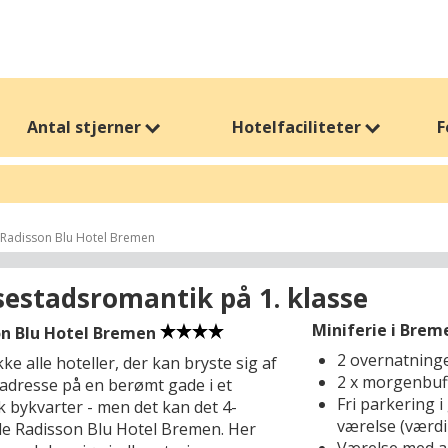
husk at slå til nu, for tilbuddene ophører løbende og i takt med
særlig lav medlemspris hver uge.
Antal stjerner
Hotelfaciliteter
F
Radisson Blu Hotel Bremen
estadsromantik på 1. klasse
Miniferie i Breme
on Blu Hotel Bremen
2 overnatning
kke alle hoteller, der kan bryste sig af
2 x morgenbuf
 adresse på en berømt gade i et
Fri parkering i 
k bykvarter - men det kan det 4-
værelse (værdi
de Radisson Blu Hotel Bremen. Her
Værelse med a