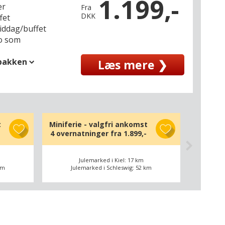
1.199,-
er
Fra
DKK
fet
middag/buffet
co som
spakken
Læs mere ❯
t
Miniferie - valgfri ankomst
4 overnatninger fra
1.899,-
Julemarked i Kiel: 17 km
km
Julemarked i Schleswig: 52 km