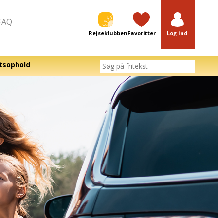
FAQ
Rejseklubben
Favoritter
Log ind
tsophold