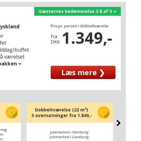
Gæsternes bedømmelse 3.8 af 5
tyskland
Pris pr. person i dobbeltværelse
1.349,-
er
Fra
DKK
fet
middag/buffet
på værelset
spakken
Læs mere ❯
Dobbeltværelse (22 m²)
Komfo
3 overnatninger fra
1.849,-
3 overn
dning
Plads
Julemarked i Hamburg:
km
Ju
Julemarked i Lüneburg:
km
Ju