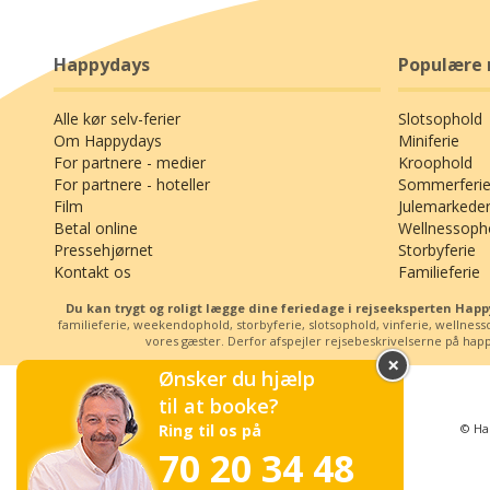
Happydays
Populære 
Alle kør selv-ferier
Slotsophold
Om Happydays
Miniferie
For partnere - medier
Kroophold
For partnere - hoteller
Sommerferie
Film
Julemarkede
Betal online
Wellnessoph
Pressehjørnet
Storbyferie
Kontakt os
Familieferie
Du kan trygt og roligt lægge dine feriedage i rejseeksperten Ha
familieferie, weekendophold, storbyferie, slotsophold, vinferie, wellne
vores gæster. Derfor afspejler rejsebeskrivelserne på happy
×
Ønsker du hjælp
til at booke?
© Ha
Ring til os på
70 20 34 48