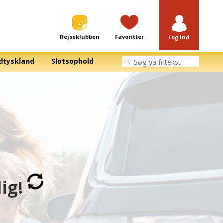
Rejseklubben
Favoritter
Log ind
dtyskland
Slotsophold
dig!