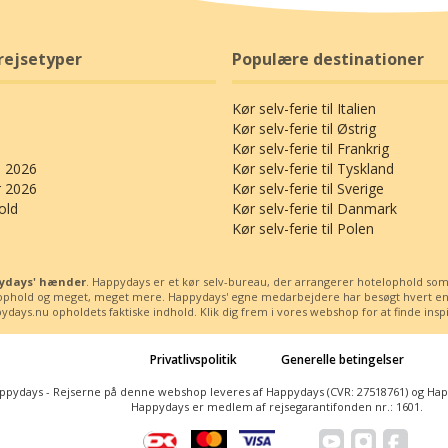
rejsetyper
Populære destinationer
Kør selv-ferie til Italien
Kør selv-ferie til Østrig
Kør selv-ferie til Frankrig
 2026
Kør selv-ferie til Tyskland
r 2026
Kør selv-ferie til Sverige
old
Kør selv-ferie til Danmark
Kør selv-ferie til Polen
ppydays' hænder
. Happydays er et kør selv-bureau, der arrangerer hotelophold som kø
ssophold og meget, meget mere. Happydays' egne medarbejdere har besøgt hvert enest
days.nu opholdets faktiske indhold. Klik dig frem i vores webshop for at finde inspira
Privatlivspolitik
Generelle betingelser
ppydays - Rejserne på denne webshop leveres af Happydays (CVR: 27518761) og Happy
Happydays er medlem af rejsegarantifonden nr.: 1601.