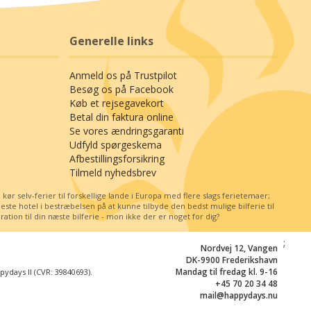
Generelle links
Anmeld os på Trustpilot
Besøg os på Facebook
Køb et rejsegavekort
Betal din faktura online
Se vores ændringsgaranti
Udfyld spørgeskema
Afbestillingsforsikring
Tilmeld nyhedsbrev
r selv-ferier til forskellige lande i Europa med flere slags ferietemaer;
e hotel i bestræbelsen på at kunne tilbyde den bedst mulige bilferie til
tion til din næste bilferie - mon ikke der er noget for dig?
;
Nordvej 12, Vangen
DK-9900 Frederikshavn
Mandag til fredag kl. 9-16
days II (CVR: 39840693).
+45 70 20 34 48
mail@happydays.nu