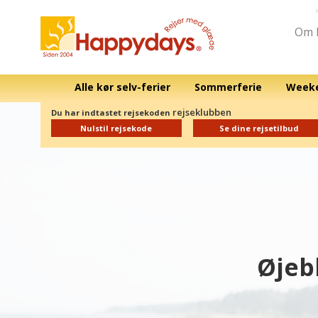
Om 
Alle kør selv-ferier
Sommerferie
Weeke
rejseklubben
Du har indtastet rejsekoden
Nulstil rejsekode
Se dine rejsetilbud
Øjebl