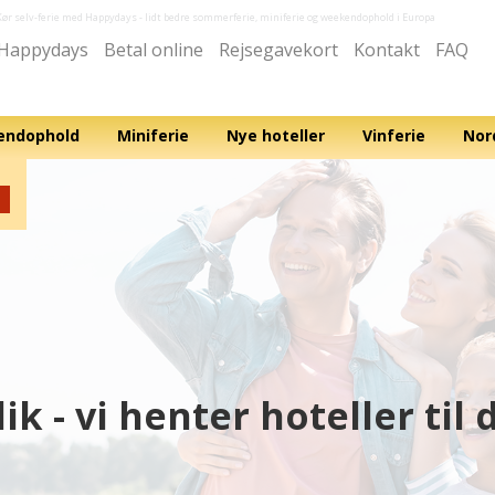
Kør selv-ferie med Happydays
- lidt bedre sommerferie, miniferie og weekendophold i Europa
Happydays
Betal online
Rejsegavekort
Kontakt
FAQ
ndophold
Miniferie
Nye hoteller
Vinferie
Nor
ik - vi henter hoteller til 