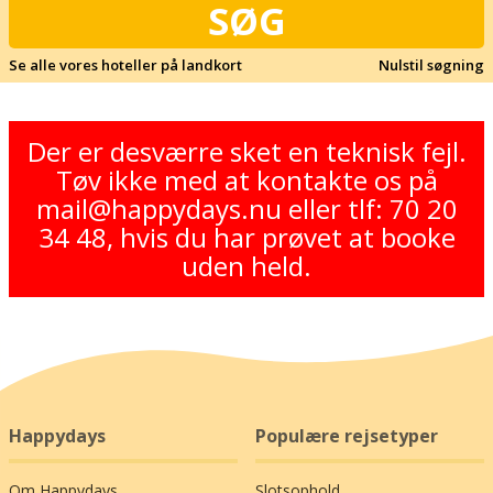
Se alle vores hoteller på landkort
Nulstil søgning
Der er desværre sket en teknisk fejl.
Tøv ikke med at kontakte os på
mail@happydays.nu eller tlf: 70 20
34 48, hvis du har prøvet at booke
uden held.
Happydays
Populære rejsetyper
Om Happydays
Slotsophold