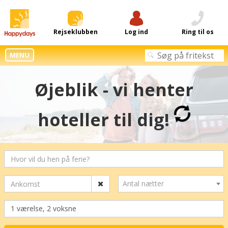
Rejseklubben
Log ind
Ring til os
MENU
Øjeblik - vi henter
hoteller til dig!
Antal nætter
1 værelse, 2 voksne