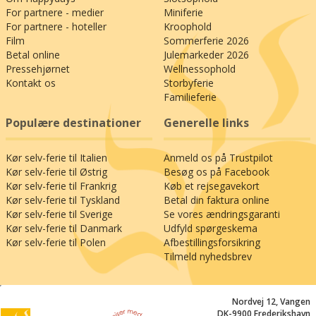
For partnere - medier
Miniferie
For partnere - hoteller
Kroophold
Film
Sommerferie 2026
Betal online
Julemarkeder 2026
Pressehjørnet
Wellnessophold
Kontakt os
Storbyferie
Familieferie
Populære destinationer
Generelle links
Kør selv-ferie til Italien
Anmeld os på Trustpilot
Kør selv-ferie til Østrig
Besøg os på Facebook
Kør selv-ferie til Frankrig
Køb et rejsegavekort
Kør selv-ferie til Tyskland
Betal din faktura online
Kør selv-ferie til Sverige
Se vores ændringsgaranti
Kør selv-ferie til Danmark
Udfyld spørgeskema
Kør selv-ferie til Polen
Afbestillingsforsikring
Tilmeld nyhedsbrev
;
Nordvej 12, Vangen
DK-9900 Frederikshavn