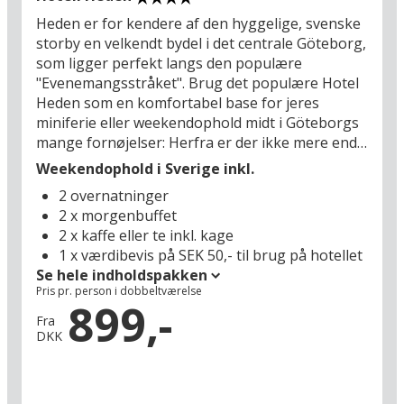
kommer fra smålandske gårde og husk
Heden er for kendere af den hyggelige, svenske
badehåndklædet, når I kommer forbi en svensk
storby en velkendt bydel i det centrale Göteborg,
skovsø, hvor der ofte er badebro og masser af
som ligger perfekt langs den populære
mulighed for at svømme i solen. Alvesta er også
"Evenemangsstråket". Brug det populære Hotel
et godt udgangspunkt for at besøge Smålands
Heden som en komfortabel base for jeres
store familieattraktioner: Astrid Lindgrens Värld i
miniferie eller weekendophold midt i Göteborgs
Vimmerby (145 km) og Wild West-
mange fornøjelser: Herfra er der ikke mere end
forlystelsesparken High Chaparral syd for
10 minutter til fods til de store arenaer
Jönköping (70 km). Jo, der venter en ægte svensk
Weekendophold i Sverige inkl.
Scandinavium, Ullevi og Gamla Ullevi samt oasen
ferieoplevelse for alle aldre med base i Alvesta.
2 overnatninger
Trädgårdsföreningen og Svenska Mässan.
2 x morgenbuffet
Måske skal I besøge en populær messe, en vild
2 x kaffe eller te inkl. kage
koncert, hvor jorden ryster under fødderne, eller
1 x værdibevis på SEK 50,- til brug på hotellet
årets største sportsbegivenhed – året rundt
Se hele indholdspakken
sker der altid noget i denne pulserende og livlige
Pris pr. person i dobbeltværelse
bydel. Fra barerne og restauranterne på det
899,-
elegante Gothia Towers ved Svenska Mässan
Fra
DKK
har I en spektakulær udsigt over Göteborg, som
kun bliver smukkere, når mørket falder på, og
byen glitrer som millioner af diamanter. I har
også Trädgårdsföreningen lige ved jeres fødder