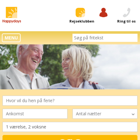
Rejseklubben
Log ind
Ring til os
MENU