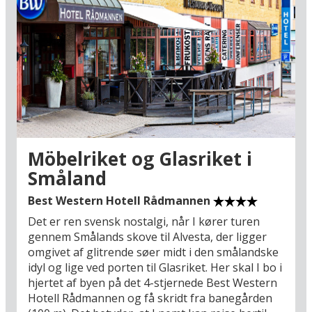
naturfænomen Sort sol, hvor store flokke af
stære laver himmelopvisninger over
marsklandskabet.
Blandt nogle af de store udflugtsmål er
kanalbyen Friedrichstadt (54 km), Heide (25 km)
og Büsum (35 km), hvor færgen går til Helgoland
(fra april t.o.m. oktober). Øen er Tysklands sidste
toldfrie shoppingområde og en unik naturidyl
midt ude i havet. Det er også en stor
Möbelriket og Glasriket i
ferieoplevelse at besøge verdens største sluse i
Småland
Brunsbüttel (12 km), hvor mange store fartøjer
passerer via Kielerkanalen til floden Elben. Her
Best Western Hotell Rådmannen
får man virkelig suset fra de 7 verdenshave. I
Det er ren svensk nostalgi, når I kører turen
skal også huske at besøge storbyen Hamburg
gennem Smålands skove til Alvesta, der ligger
(70 km), som byder på nogle af Europas bedste
omgivet af glitrende søer midt i den smålandske
storbyoplevelser. Se frem til en oplevelsesrig
idyl og lige ved porten til Glasriket. Her skal I bo i
miniferie i Nordtyskland!
hjertet af byen på det 4-stjernede Best Western
Hotell Rådmannen og få skridt fra banegården