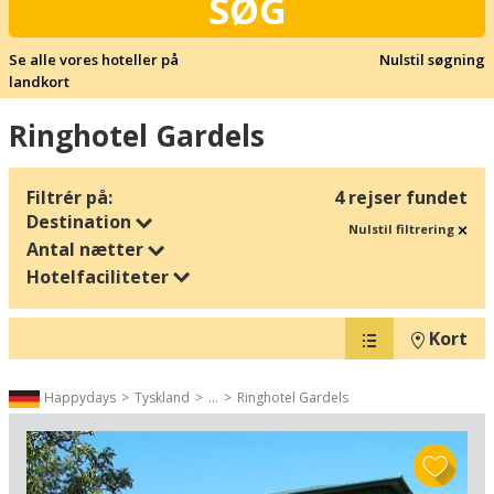
SØG
Se alle vores hoteller på
Nulstil søgning
landkort
Ringhotel Gardels
Filtrér på:
4 rejser fundet
Destination
Nulstil filtrering
Antal nætter
Hotelfaciliteter
Kort
Happydays
Tyskland
...
Ringhotel Gardels