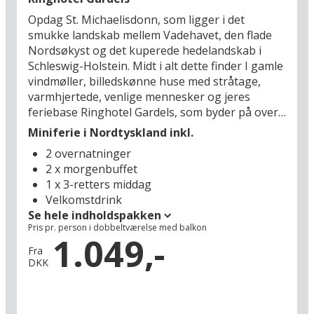
Brunsbüttel (12 km), hvor mange store fartøjer
Opdag St. Michaelisdonn, som ligger i det
passerer via Kielerkanalen til floden Elben. Her
smukke landskab mellem Vadehavet, den flade
får man virkelig suset fra de 7 verdenshave. I
Nordsøkyst og det kuperede hedelandskab i
skal også huske at besøge storbyen Hamburg
Schleswig-Holstein. Midt i alt dette finder I gamle
(70 km), som byder på nogle af Europas bedste
vindmøller, billedskønne huse med stråtage,
storbyoplevelser. Se frem til en oplevelsesrig
varmhjertede, venlige mennesker og jeres
miniferie i Nordtyskland!
feriebase Ringhotel Gardels, som byder på over
130 års traditioner med gæstfrihed. Fra
Miniferie i Nordtyskland inkl.
klitområdet, den såkaldte Donn, har I en smuk
2 overnatninger
udsigt, og vandet er så tæt på, at man næsten
2 x morgenbuffet
kan dufte det. Oplev det historiske
1 x 3-retters middag
naturlandskab fra sadlen på en cykel eller hest,
Velkomstdrink
tag en runde golf i golfsæsonen eller book en
Se hele indholdspakken
flyvetur med hotelværten Jan Peter i hans lille
Pris pr. person i dobbeltværelse med balkon
propelfly. I Gardels restaurant kan I desuden se
1.049,-
frem til at smage på alle Ditmarskens
Fra
DKK
specialiteter: altid med friske råvarer, og altid nyt
og spændende – men også hjemmelavet.
Hotellet ligger desuden midt i området