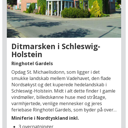
stære laver himmelopvisninger over
marsklandskabet.
Blandt nogle af de store udflugtsmål er
kanalbyen Friedrichstadt (54 km), Heide (25 km)
og Büsum (35 km), hvor færgen går til Helgoland
(fra april t.o.m. oktober). Øen er Tysklands sidste
Ditmarsken i Schleswig-
toldfrie shoppingområde og en unik naturidyl
Holstein
midt ude i havet. Det er også en stor
ferieoplevelse at besøge verdens største sluse i
Ringhotel Gardels
Brunsbüttel (12 km), hvor mange store fartøjer
Opdag St. Michaelisdonn, som ligger i det
passerer via Kielerkanalen til floden Elben. Her
smukke landskab mellem Vadehavet, den flade
får man virkelig suset fra de 7 verdenshave. I
Nordsøkyst og det kuperede hedelandskab i
skal også huske at besøge storbyen Hamburg
Schleswig-Holstein. Midt i alt dette finder I gamle
(70 km), som byder på nogle af Europas bedste
vindmøller, billedskønne huse med stråtage,
storbyoplevelser. Se frem til en oplevelsesrig
varmhjertede, venlige mennesker og jeres
miniferie i Nordtyskland!
feriebase Ringhotel Gardels, som byder på over
130 års traditioner med gæstfrihed. Fra
Miniferie i Nordtyskland inkl.
klitområdet, den såkaldte Donn, har I en smuk
3 overnatninger