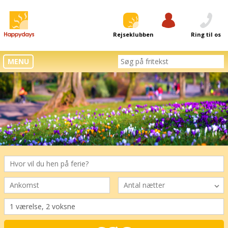
Rejseklubben
Log ind
Ring til os
MENU