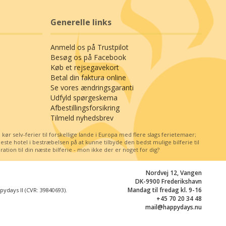
Generelle links
Anmeld os på Trustpilot
Besøg os på Facebook
Køb et rejsegavekort
Betal din faktura online
Se vores ændringsgaranti
Udfyld spørgeskema
Afbestillingsforsikring
Tilmeld nyhedsbrev
r selv-ferier til forskellige lande i Europa med flere slags ferietemaer;
e hotel i bestræbelsen på at kunne tilbyde den bedst mulige bilferie til
tion til din næste bilferie - mon ikke der er noget for dig?
Nordvej 12, Vangen
DK-9900 Frederikshavn
Mandag til fredag kl. 9-16
days II (CVR: 39840693).
+45 70 20 34 48
mail@happydays.nu