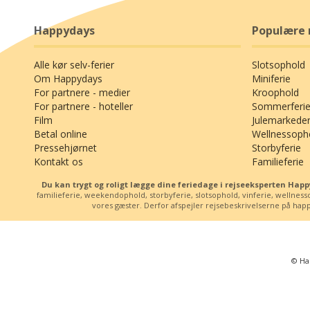
Happydays
Populære 
Alle kør selv-ferier
Slotsophold
Om Happydays
Miniferie
For partnere - medier
Kroophold
For partnere - hoteller
Sommerferie
Film
Julemarkede
Betal online
Wellnessoph
Pressehjørnet
Storbyferie
Kontakt os
Familieferie
Du kan trygt og roligt lægge dine feriedage i rejseeksperten Ha
familieferie, weekendophold, storbyferie, slotsophold, vinferie, wellne
vores gæster. Derfor afspejler rejsebeskrivelserne på happy
© Ha