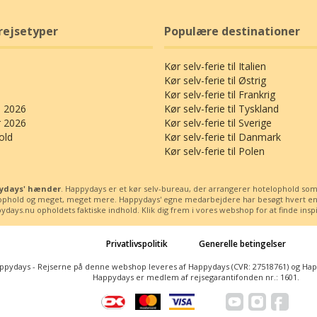
rejsetyper
Populære destinationer
Kør selv-ferie til Italien
Kør selv-ferie til Østrig
Kør selv-ferie til Frankrig
 2026
Kør selv-ferie til Tyskland
r 2026
Kør selv-ferie til Sverige
old
Kør selv-ferie til Danmark
Kør selv-ferie til Polen
ppydays' hænder
. Happydays er et kør selv-bureau, der arrangerer hotelophold som kø
ssophold og meget, meget mere. Happydays' egne medarbejdere har besøgt hvert enest
days.nu opholdets faktiske indhold. Klik dig frem i vores webshop for at finde inspira
Privatlivspolitik
Generelle betingelser
ppydays - Rejserne på denne webshop leveres af Happydays (CVR: 27518761) og Happy
Happydays er medlem af rejsegarantifonden nr.: 1601.