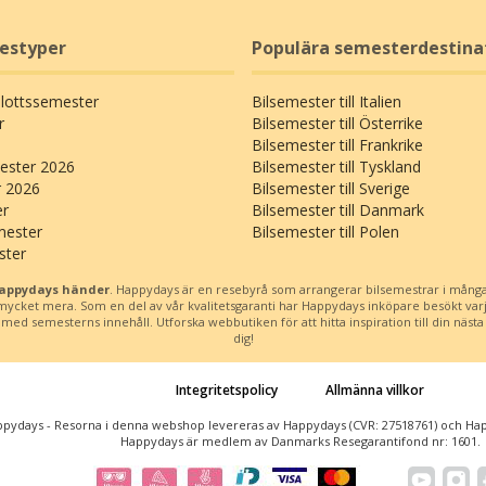
restyper
Populära semesterdestina
Slottssemester
Bilsemester till Italien
r
Bilsemester till Österrike
Bilsemester till Frankrike
ster 2026
Bilsemester till Tyskland
r 2026
Bilsemester till Sverige
er
Bilsemester till Danmark
mester
Bilsemester till Polen
ster
Happydays händer
. Happydays är en resebyrå som arrangerar bilsemestrar i många
h mycket mera. Som en del av vår kvalitetsgaranti har Happydays inköpare besökt var
d semesterns innehåll. Utforska webbutiken för att hitta inspiration till din nästa b
dig!
Integritetspolicy
Allmänna villkor
pydays - Resorna i denna webshop levereras av Happydays (CVR: 27518761) och Happ
Happydays är medlem av Danmarks Resegarantifond nr: 1601.