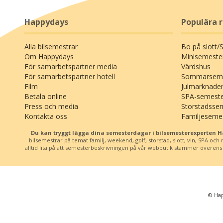
Happydays
Populära 
Alla bilsemestrar
Bo på slott/
Om Happydays
Minisemeste
För samarbetspartner media
Värdshus
För samarbetspartner hotell
Sommarseme
Film
Julmarknade
Betala online
SPA-semest
Press och media
Storstadsse
Kontakta oss
Familjeseme
Du kan tryggt lägga dina semesterdagar i bilsemesterexperten 
bilsemestrar på temat familj, weekend, golf, storstad, slott, vin, SPA oc
alltid lita på att semesterbeskrivningen på vår webbutik stämmer överens me
© Hap