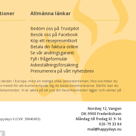
tioner
Allmänna länkar
Bedöm oss på Trustpilot
Besök oss på Facebook
Köp ett resepresentkort
Betala din faktura online
Se vår ändringsgaranti
Fyll i frågeformulär
Avbeställningsförsäkring
Prenumerera på vårt nyhetsbrev
 länder i Europa, med en mängd olika semesterteman. Hos oss hittar du
je hotell för att kunna erbjuda dig de bästa bilsemestrarna. Därför kan du
ilsemester. Vi är säkra på att just din favoritsemester ligger och väntar på
Nordvej 12, Vangen
DK-9900 Frederikshavn
Måndag till fredag kl. 9-16
ydays II (CVR: 39840693).
020-79 33 84
mail@happydays.nu