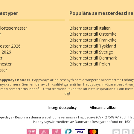
restyper
Populära semesterdestina
Slottssemester
Bilsemester till Italien
r
Bilsemester till Österrike
Bilsemester till Frankrike
ster 2026
Bilsemester till Tyskland
r 2026
Bilsemester till Sverige
er
Bilsemester till Danmark
mester
Bilsemester till Polen
ster
Happydays händer
. Happydays är en resebyrå som arrangerar bilsemestrar i många
h mycket mera. Som en del av vår kvalitetsgaranti har Happydays inköpare besökt var
d semesterns innehåll. Utforska webbutiken för att hitta inspiration till din nästa b
dig!
Integritetspolicy
Allmänna villkor
pydays - Resorna i denna webshop levereras av Happydays (CVR: 27518761) och Happ
Happydays är medlem av Danmarks Resegarantifond nr: 1601.