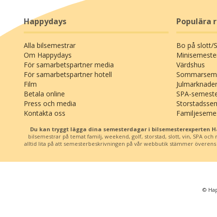
Happydays
Populära 
Alla bilsemestrar
Bo på slott/
Om Happydays
Minisemeste
För samarbetspartner media
Värdshus
För samarbetspartner hotell
Sommarseme
Film
Julmarknade
Betala online
SPA-semest
Press och media
Storstadsse
Kontakta oss
Familjeseme
Du kan tryggt lägga dina semesterdagar i bilsemesterexperten 
bilsemestrar på temat familj, weekend, golf, storstad, slott, vin, SPA oc
alltid lita på att semesterbeskrivningen på vår webbutik stämmer överens me
© Hap