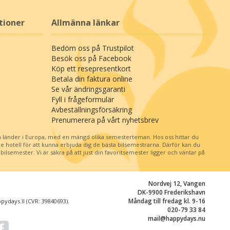
tioner
Allmänna länkar
Bedöm oss på Trustpilot
Besök oss på Facebook
Köp ett resepresentkort
Betala din faktura online
Se vår ändringsgaranti
Fyll i frågeformulär
Avbeställningsförsäkring
Prenumerera på vårt nyhetsbrev
 länder i Europa, med en mängd olika semesterteman. Hos oss hittar du
je hotell för att kunna erbjuda dig de bästa bilsemestrarna. Därför kan du
ilsemester. Vi är säkra på att just din favoritsemester ligger och väntar på
Nordvej 12, Vangen
DK-9900 Frederikshavn
Måndag till fredag kl. 9-16
ydays II (CVR: 39840693).
020-79 33 84
mail@happydays.nu