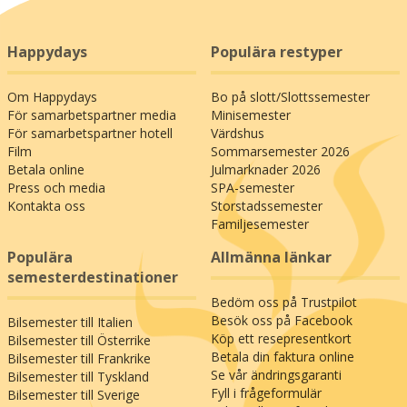
Happydays
Populära restyper
Om Happydays
Bo på slott/Slottssemester
För samarbetspartner media
Minisemester
För samarbetspartner hotell
Värdshus
Film
Sommarsemester 2026
Betala online
Julmarknader 2026
Press och media
SPA-semester
Kontakta oss
Storstadssemester
Familjesemester
Populära
Allmänna länkar
semesterdestinationer
Bedöm oss på Trustpilot
Besök oss på Facebook
Bilsemester till Italien
Köp ett resepresentkort
Bilsemester till Österrike
Betala din faktura online
Bilsemester till Frankrike
Se vår ändringsgaranti
Bilsemester till Tyskland
Fyll i frågeformulär
Bilsemester till Sverige