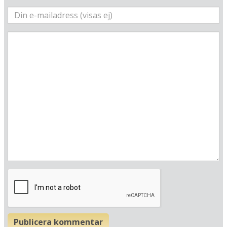
Best Western Premier Alsterkrug Hotel
Alsterkrugchaussee 277
D-22297 Hamburg
Tyskland
Din adress
Hitta resvägen
❯
Hotellets GPS-koordinater
E 009&deg; 59.940'
N 53&deg; 36.786'
Publicera kommentar