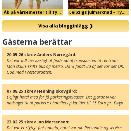
Åk på vårsemester till Ty…
Leipzigs julmarknad – Ty…
Visa alla blogginlägg
❯
Karta
Gästerna berättar
20.05.26 skrev Anders Nørregård:
Det var lidt besværligt at finde ud af transporten til centrum. 
Man skulle skifte bus og metro. Da vi fandt ud af det var det OK. 
God mad i restauranten.
07.08.25 skrev Henning skovgård:
Dejligt hotel med for få parkeringspladser. Det gjorde vi var 
nødsaget til at parkere i hotellets p kælder til 15 Euro pr. Døgn
23.02.25 skrev Jan Mortensen:
Det var et rigtigt fint ophold, hotel var ok. Personale og service 