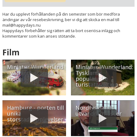
Har du upplevt förhållanden på din semester som bör medföra
ändingar av vår resebeskrivning, ber vi dig att skicka en mail till
mail@happydays.nu
Happydays förbehåller sig rätten att ta bort oseriösa inlägg och
kommentarer som kan anses stötande.
Film
Miniatur Wunderland
Miniatur Wunderland:
- världens största
Tysklands
modelljärnväg
populäraste
turistattraktion
Hamburg - porten till
Nordtysklands
unika
utvandrarmuseer
storstadsupplevelser