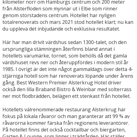
kilometer norr om Hamburgs centrum och 200 meter
från Alsterfloden som mynnar ut i Elbe som rinner
genom storstadens centrum. Hotellet har nyligen
totalrenoverats och mars 2021 stod hotellet klart; nu kan
du uppleva det inbjudande och exklusiva resultatet.
Här har man drivit värdshus sedan 1300-talet, och den
ursprungliga stämningen återfinns bland annat i
hotellets varumärke, tornet, som behölls då det gamla
värdshuset revs ner och återuppfördes i modern stil år
1985. I övrigt är det inte något gammaldags över detta 4-
stjärniga hotell som har renoverats löpande under årens
gång. Best Western Premier Alsterkrug Hotel driver
också den lilla Braband Bistro & Weinbar med solterrass
ner mot flodbrädden, belägen ett stenkast från hotellet.
Hotellets välrenommerade restaurang Alsterkrug har
fokus på lokala råvaror och man garanterar att 99 % av
råvarorna kommer färska från regionens leverantörer.
På hotellet finns det också cocktailbar och biergarten,
Garten & Lounge, som ligger i trädgården. Här ställer