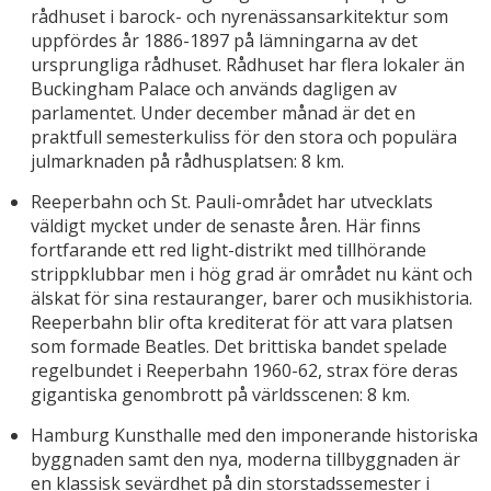
rådhuset i barock- och nyrenässansarkitektur som
uppfördes år 1886-1897 på lämningarna av det
ursprungliga rådhuset. Rådhuset har flera lokaler än
Buckingham Palace och används dagligen av
parlamentet. Under december månad är det en
praktfull semesterkuliss för den stora och populära
julmarknaden på rådhusplatsen: 8 km.
Reeperbahn och St. Pauli-området har utvecklats
väldigt mycket under de senaste åren. Här finns
fortfarande ett red light-distrikt med tillhörande
strippklubbar men i hög grad är området nu känt och
älskat för sina restauranger, barer och musikhistoria.
Reeperbahn blir ofta krediterat för att vara platsen
som formade Beatles. Det brittiska bandet spelade
regelbundet i Reeperbahn 1960-62, strax före deras
gigantiska genombrott på världsscenen: 8 km.
Hamburg Kunsthalle med den imponerande historiska
byggnaden samt den nya, moderna tillbyggnaden är
en klassisk sevärdhet på din storstadssemester i