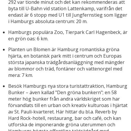
292 var tionde minut och det kan rekommenderas att
byta till U-Bahn vid station Lattenkamp, varifrån det
endast är 6 stopp med U1 till Jungfernstieg som ligger
i Hamburgs absoluta centrum: 20 m.
Hamburgs populära Zoo, Tierpark Carl Hagenbeck, är
en grön oas: 6 km.
Planten un Blomen är Hamburg romantiska gröna
hjärta, en botanisk park mitt i centrum och Europas
största japanska trädgårdsanläggning med mängder
av blommor och träd, fontäner och vattenorgel med
mera: 7 km.
Besök Hamburgs nya stora turistattraktion, Hamburg
Bunker – även kallad "Den gröna bunkern"; en 58
meter hög bunker från andra världskriget som har
förvandlats till en urban och kreativ kulturoas i hjärtat
av St. Pauli-kvarteret. Här hittar du bl.a. Reverb by
Hard Rock-hotell, restaurang, bar och café, och kan
utforska de imponerande gröna uterummen och