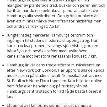
Hamburgs högsta offentliga takträdgård med
mängder av planterade träd, buskar och perenner, och
härifrån har du en spektakulär panoramautsikt över
Hamburgs alla sevärdheter. Den gröna bunkern är
även ett minnesmärke över offren för nazistregimen
och andra världskriget: 7,5 km.
Jungfernstieg markerar Hamburgs centrum och
ingången till stadens moderna shoppingströg. Här
kan du också promenera längs sjön Alster, göra en
båtutflykt och besöka caféer med utsikt över
kanalerna mot det stora renässansrådhuset: 7 km.
Hamburg är världens tredje största musikalcentrum
efter New York och London. Här uppförs alla de kända
musikalerna på stadens totalt 45 musikalteatrar, med
St. Pauli och Neue Flora i spetsen. Köp biljetter online
hemifrån eller hänvänd dig på turistbyrån på
Hamburgs centralstation för att få de bästa tipsen: 8
km.
Ett annat av Hamburgs signum är det pampiga