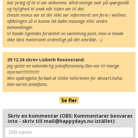
bar præg af at vi var velkomne. Altid venlige svar på spørgsmål 
og lejlighed til snak når tiden var til det.

Eneste minus var at der ikke var informeret om ferie i wellnes 
afdelingen så vi kunne ikk købe massage eller andre 
behandlinger.

Vi havde ligeledes forventet en swimming pool, men vi havde 
ikke læst materialet ordentligt på det område. :-)
29.12.24 skrev Lisbeth Rosenstand:
Jeg spiste en vidunderlig Juleaftensmeny.Den var til mange 
stjerner!!!!!!!!!!!!!!

Min opdragelse forbød at slikke tallerknen for dessert,haha.

Kan varmt anbefales.
Här ligger hotellet
Visa alla Happydays hotell i Tyskland
Se fler
Flygplatser
Museer
Skriv en kommentar (OBS: Kommentarer besvaras
Radie runt hotellet:
inte - skriv till mail@happydays.nu istället)
Hitta vägen till hotellet