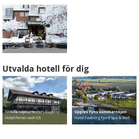
Julafton
Utvalda hotell för dig
Aktiv familjesemester i Bayerisc…
Upplev Fyns sommarnöjen
Hotel Ferien vom Ich
Hotel Faaborg Fjord Spa & Well…