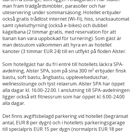
man fram trädgårdsmöbler, parasoller och har
uteservering under sommarsäsong. Hotellet erbjuder
också gratis trådlöst internet (Wi-Fi), hiss, snacksautomat
samt cykeluthyrning (också e-bikes) och dubbel
kägelbana (2 timmar gratis, med reservation för att
banan kan vara uppbokad för turnering). Som gäst är
man dessutom välkommen att hyra en av hotellet
kanoter (3 timmar EUR 24) till en utflykt på floden Alster.
Som hotellgäst har du fri entré till hotellets läckra SPA-
avdelning, Alster SPA, som på sina 300 m² erbjuder finsk
bastu, soft bastu, ångbastu, upplevelseduschar,
wellnesslounge och tyst relaxrum. Alster SPA har öppet
alla dagar kl. 16.00-22.00. I anslutning till SPA-avdelningen
ligger också ett fitnessrum som har öppet kl. 6.00-24.00
alla dagar.
Det finns avgiftsbelagd parkering vid hotellet (begränsat
antal, EUR 8 per dygn) och i hotellets parkeringsgarage
till specialpris EUR 15 per dygn (normalpris EUR 18 per