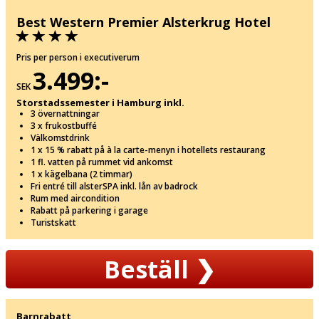
Best Western Premier Alsterkrug Hotel
Pris per person i executiverum
3.499:-
SEK
Storstadssemester i Hamburg inkl.
3 övernattningar
3 x frukostbuffé
Välkomstdrink
1 x 15 % rabatt på à la carte-menyn i hotellets restaurang
1 fl. vatten på rummet vid ankomst
1 x kägelbana (2 timmar)
Fri entré till alsterSPA inkl. lån av badrock
Rum med aircondition
Rabatt på parkering i garage
Turistskatt
Beställ
❯
Barnrabatt