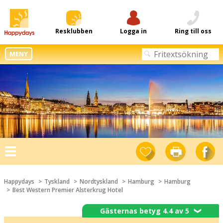
Resklubben
Logga in
Ring till oss
MENY
Toggle
navigation
Happydays
Tyskland
Nordtyskland
Hamburg
Hamburg
Best Western Premier Alsterkrug Hotel
Gästernas betyg 4.4 av 5
❯