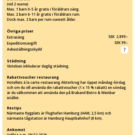
(vid 2 vuxna)
Max. 1 barn 0-5 år gratis i föräldrars säng.
Max. 2 barn 6-11 år gratis i föräldrars rum.
Dock max. 2 barn per rum oavsett ålder.
Övriga priser
SEK 2.899:-
Extrasäng
SEK 99:-
Expeditionsavgift
Avbeställningsskydd
Städning
Vistelsen inkluderar daglig städning.
Rabattvoucher restaurang
Hotellets à la carte-restaurang Alsterkrug har öppet måndag-lördag
och om du vill använda din rabattvoucher (1 x 15 % rabatt) en söndag
är du välkommen att använda den på Braband Bistro & Weinbar
istället.
Restips
Närmaste flygplats är Flughafen Hamburg (HAM, 2,5 km) och
närmaste tågstation är Hamburg Hauptbahnhof (8 km).
Ankomst
Valfri t.o.m. 19/12 2026.