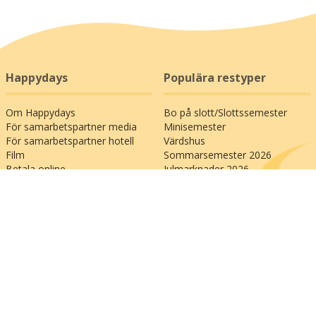
Happydays
Populära restyper
Om Happydays
Bo på slott/Slottssemester
För samarbetspartner media
Minisemester
För samarbetspartner hotell
Värdshus
Film
Sommarsemester 2026
Betala online
Julmarknader 2026
Press och media
SPA-semester
Kontakta oss
Storstadssemester
Familjesemester
Populära
Allmänna länkar
semesterdestinationer
Bedöm oss på Trustpilot
Besök oss på Facebook
Bilsemester till Italien
Köp ett resepresentkort
Bilsemester till Österrike
Betala din faktura online
Bilsemester till Frankrike