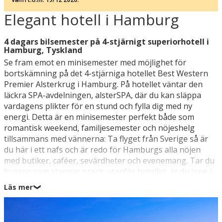
Elegant hotell i Hamburg
4 dagars bilsemester på 4-stjärnigt superiorhotell i
Hamburg, Tyskland
Se fram emot en minisemester med möjlighet för
bortskämning på det 4-stjärniga hotellet Best Western
Premier Alsterkrug i Hamburg. På hotellet väntar den
läckra SPA-avdelningen, alsterSPA, där du kan släppa
vardagens plikter för en stund och fylla dig med ny
energi. Detta är en minisemester perfekt både som
romantisk weekend, familjesemester och nöjeshelg
tillsammans med vännerna: Ta flyget från Sverige så är
du här i ett nafs och är redo för Hamburgs alla nöjen
med butiker, caféer, sevärdheter och evenemang. Tar du
bussen som stannar precis utanför hotellet, är du inne i
Jungfernstieg i Hamburgs absoluta centrum på drygt 20
Läs mer
❯
minuter där storstadspulsen väntar.
Lägg upp en plan för vad du har lust att se att se och