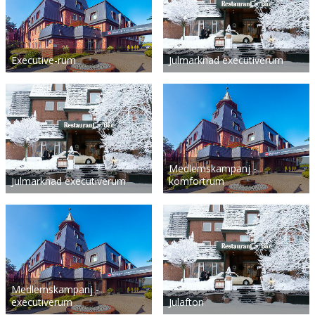
Executive-rum
Julmarknad executiverum
Medlemskampanj -
Julmarknad executiverum
komfortrum
Medlemskampanj -
executiverum
Julafton