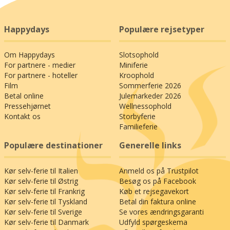
Happydays
Populære rejsetyper
Om Happydays
Slotsophold
For partnere - medier
Miniferie
For partnere - hoteller
Kroophold
Film
Sommerferie 2026
Betal online
Julemarkeder 2026
Pressehjørnet
Wellnessophold
Kontakt os
Storbyferie
Familieferie
Populære destinationer
Generelle links
Kør selv-ferie til Italien
Anmeld os på Trustpilot
Kør selv-ferie til Østrig
Besøg os på Facebook
Kør selv-ferie til Frankrig
Køb et rejsegavekort
Kør selv-ferie til Tyskland
Betal din faktura online
Kør selv-ferie til Sverige
Se vores ændringsgaranti
Kør selv-ferie til Danmark
Udfyld spørgeskema