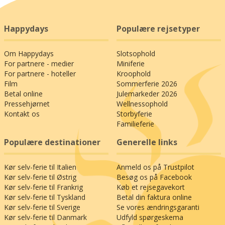
Happydays
Populære rejsetyper
Om Happydays
Slotsophold
For partnere - medier
Miniferie
For partnere - hoteller
Kroophold
Film
Sommerferie 2026
Betal online
Julemarkeder 2026
Pressehjørnet
Wellnessophold
Kontakt os
Storbyferie
Familieferie
Populære destinationer
Generelle links
Kør selv-ferie til Italien
Anmeld os på Trustpilot
Kør selv-ferie til Østrig
Besøg os på Facebook
Kør selv-ferie til Frankrig
Køb et rejsegavekort
Kør selv-ferie til Tyskland
Betal din faktura online
Kør selv-ferie til Sverige
Se vores ændringsgaranti
Kør selv-ferie til Danmark
Udfyld spørgeskema