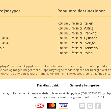
rejsetyper
Populære destinationer
Kør selv-ferie til Italien
Kør selv-ferie til Østrig
Kør selv-ferie til Frankrig
 2026
Kør selv-ferie til Tyskland
r 2026
Kør selv-ferie til Sverige
old
Kør selv-ferie til Danmark
Kør selv-ferie til Polen
ppydays' hænder
. Happydays er et kør selv-bureau, der arrangerer hotelophold som kø
ssophold og meget, meget mere. Happydays' egne medarbejdere har besøgt hvert enest
days.nu opholdets faktiske indhold. Klik dig frem i vores webshop for at finde inspira
Privatlivspolitik
Generelle betingelser
ppydays - Rejserne på denne webshop leveres af Happydays (CVR: 27518761) og Happy
Happydays er medlem af rejsegarantifonden nr.: 1601.