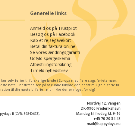
Generelle links
Anmeld os på Trustpilot
Besøg os på Facebook
Køb et rejsegavekort
Betal din faktura online
Se vores ændringsgaranti
Udfyld spørgeskema
Afbestillingsforsikring
Tilmeld nyhedsbrev
r selv-ferier til forskellige lande i Europa med flere slags ferietemaer;
e hotel i bestræbelsen på at kunne tilbyde den bedst mulige bilferie til
tion til din næste bilferie - mon ikke der er noget for dig?
Nordvej 12, Vangen
DK-9900 Frederikshavn
Mandag til fredag kl. 9-16
days II (CVR: 39840693).
+45 70 20 34 48
mail@happydays.nu