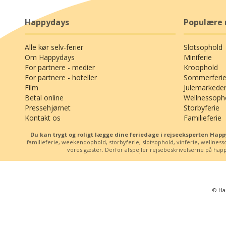
Happydays
Populære 
Alle kør selv-ferier
Slotsophold
Om Happydays
Miniferie
For partnere - medier
Kroophold
For partnere - hoteller
Sommerferie
Film
Julemarkede
Betal online
Wellnessoph
Pressehjørnet
Storbyferie
Kontakt os
Familieferie
Du kan trygt og roligt lægge dine feriedage i rejseeksperten Ha
familieferie, weekendophold, storbyferie, slotsophold, vinferie, wellne
vores gæster. Derfor afspejler rejsebeskrivelserne på happy
© Ha