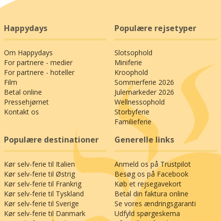
Happydays
Populære rejsetyper
Om Happydays
Slotsophold
For partnere - medier
Miniferie
For partnere - hoteller
Kroophold
Film
Sommerferie 2026
Betal online
Julemarkeder 2026
Pressehjørnet
Wellnessophold
Kontakt os
Storbyferie
Familieferie
Populære destinationer
Generelle links
Kør selv-ferie til Italien
Anmeld os på Trustpilot
Kør selv-ferie til Østrig
Besøg os på Facebook
Kør selv-ferie til Frankrig
Køb et rejsegavekort
Kør selv-ferie til Tyskland
Betal din faktura online
Kør selv-ferie til Sverige
Se vores ændringsgaranti
Kør selv-ferie til Danmark
Udfyld spørgeskema