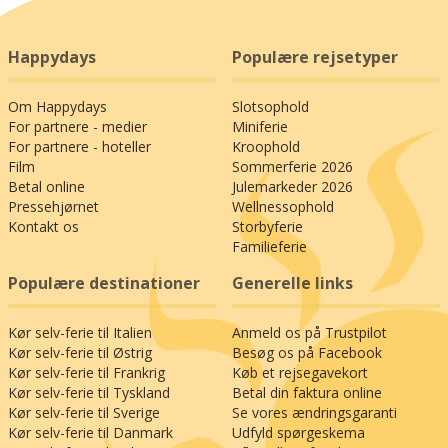
Happydays
Populære rejsetyper
Om Happydays
Slotsophold
For partnere - medier
Miniferie
For partnere - hoteller
Kroophold
Film
Sommerferie 2026
Betal online
Julemarkeder 2026
Pressehjørnet
Wellnessophold
Kontakt os
Storbyferie
Familieferie
Populære destinationer
Generelle links
Kør selv-ferie til Italien
Anmeld os på Trustpilot
Kør selv-ferie til Østrig
Besøg os på Facebook
Kør selv-ferie til Frankrig
Køb et rejsegavekort
Kør selv-ferie til Tyskland
Betal din faktura online
Kør selv-ferie til Sverige
Se vores ændringsgaranti
Kør selv-ferie til Danmark
Udfyld spørgeskema