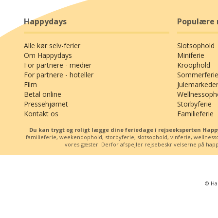
Happydays
Populære 
Alle kør selv-ferier
Slotsophold
Om Happydays
Miniferie
For partnere - medier
Kroophold
For partnere - hoteller
Sommerferie
Film
Julemarkede
Betal online
Wellnessoph
Pressehjørnet
Storbyferie
Kontakt os
Familieferie
Du kan trygt og roligt lægge dine feriedage i rejseeksperten Ha
familieferie, weekendophold, storbyferie, slotsophold, vinferie, wellne
vores gæster. Derfor afspejler rejsebeskrivelserne på happy
© Ha