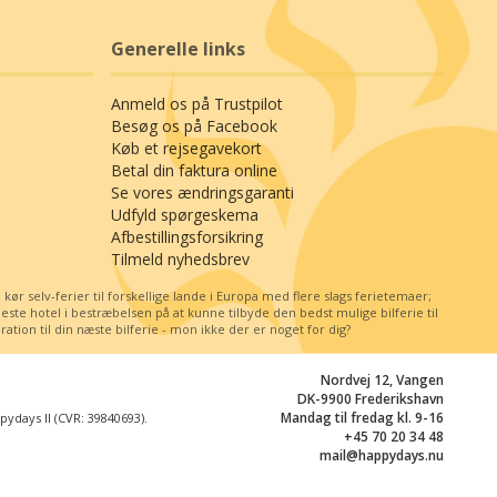
Generelle links
Anmeld os på Trustpilot
Besøg os på Facebook
Køb et rejsegavekort
Betal din faktura online
Se vores ændringsgaranti
Udfyld spørgeskema
Afbestillingsforsikring
Tilmeld nyhedsbrev
r selv-ferier til forskellige lande i Europa med flere slags ferietemaer;
e hotel i bestræbelsen på at kunne tilbyde den bedst mulige bilferie til
tion til din næste bilferie - mon ikke der er noget for dig?
Nordvej 12, Vangen
DK-9900 Frederikshavn
Mandag til fredag kl. 9-16
days II (CVR: 39840693).
+45 70 20 34 48
mail@happydays.nu