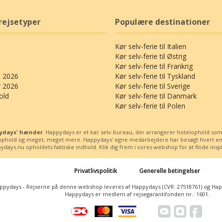
rejsetyper
Populære destinationer
Kør selv-ferie til Italien
Kør selv-ferie til Østrig
Kør selv-ferie til Frankrig
 2026
Kør selv-ferie til Tyskland
r 2026
Kør selv-ferie til Sverige
old
Kør selv-ferie til Danmark
Kør selv-ferie til Polen
ppydays' hænder
. Happydays er et kør selv-bureau, der arrangerer hotelophold som kø
ssophold og meget, meget mere. Happydays' egne medarbejdere har besøgt hvert enest
days.nu opholdets faktiske indhold. Klik dig frem i vores webshop for at finde inspira
Privatlivspolitik
Generelle betingelser
ppydays - Rejserne på denne webshop leveres af Happydays (CVR: 27518761) og Happy
Happydays er medlem af rejsegarantifonden nr.: 1601.