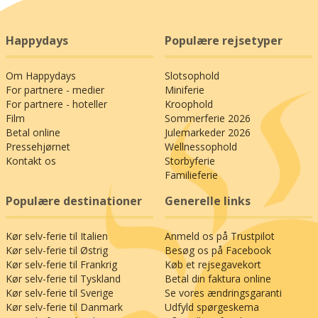
Happydays
Populære rejsetyper
Om Happydays
Slotsophold
For partnere - medier
Miniferie
For partnere - hoteller
Kroophold
Film
Sommerferie 2026
Betal online
Julemarkeder 2026
Pressehjørnet
Wellnessophold
Kontakt os
Storbyferie
Familieferie
Populære destinationer
Generelle links
Kør selv-ferie til Italien
Anmeld os på Trustpilot
Kør selv-ferie til Østrig
Besøg os på Facebook
Kør selv-ferie til Frankrig
Køb et rejsegavekort
Kør selv-ferie til Tyskland
Betal din faktura online
Kør selv-ferie til Sverige
Se vores ændringsgaranti
Kør selv-ferie til Danmark
Udfyld spørgeskema