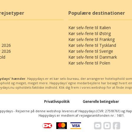
rejsetyper
Populære destinationer
Kør selv-ferie til Italien
Kør selv-ferie til Østrig
Kør selv-ferie til Frankrig
 2026
Kør selv-ferie til Tyskland
r 2026
Kør selv-ferie til Sverige
old
Kør selv-ferie til Danmark
Kør selv-ferie til Polen
ppydays' hænder
. Happydays er et kør selv-bureau, der arrangerer hotelophold som kø
ssophold og meget, meget mere. Happydays' egne medarbejdere har besøgt hvert enest
days.nu opholdets faktiske indhold. Klik dig frem i vores webshop for at finde inspira
Privatlivspolitik
Generelle betingelser
ppydays - Rejserne på denne webshop leveres af Happydays (CVR: 27518761) og Happy
Happydays er medlem af rejsegarantifonden nr.: 1601.