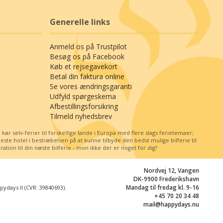
Generelle links
Anmeld os på Trustpilot
Besøg os på Facebook
Køb et rejsegavekort
Betal din faktura online
Se vores ændringsgaranti
Udfyld spørgeskema
Afbestillingsforsikring
Tilmeld nyhedsbrev
r selv-ferier til forskellige lande i Europa med flere slags ferietemaer;
e hotel i bestræbelsen på at kunne tilbyde den bedst mulige bilferie til
tion til din næste bilferie - mon ikke der er noget for dig?
Nordvej 12, Vangen
DK-9900 Frederikshavn
Mandag til fredag kl. 9-16
days II (CVR: 39840693).
+45 70 20 34 48
mail@happydays.nu