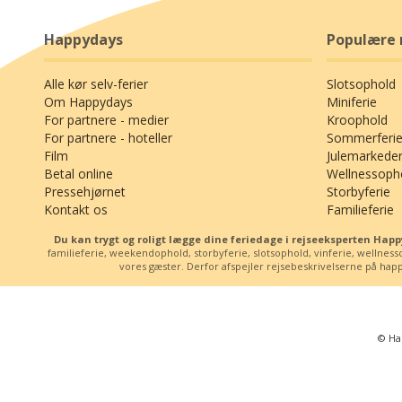
Happydays
Populære 
Alle kør selv-ferier
Slotsophold
Om Happydays
Miniferie
For partnere - medier
Kroophold
For partnere - hoteller
Sommerferie
Film
Julemarkede
Betal online
Wellnessoph
Pressehjørnet
Storbyferie
Kontakt os
Familieferie
Du kan trygt og roligt lægge dine feriedage i rejseeksperten Ha
familieferie, weekendophold, storbyferie, slotsophold, vinferie, wellne
vores gæster. Derfor afspejler rejsebeskrivelserne på happy
© Ha