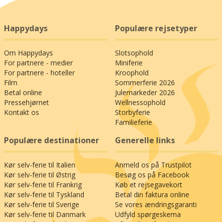
Happydays
Populære rejsetyper
Om Happydays
Slotsophold
For partnere - medier
Miniferie
For partnere - hoteller
Kroophold
Film
Sommerferie 2026
Betal online
Julemarkeder 2026
Pressehjørnet
Wellnessophold
Kontakt os
Storbyferie
Familieferie
Populære destinationer
Generelle links
Kør selv-ferie til Italien
Anmeld os på Trustpilot
Kør selv-ferie til Østrig
Besøg os på Facebook
Kør selv-ferie til Frankrig
Køb et rejsegavekort
Kør selv-ferie til Tyskland
Betal din faktura online
Kør selv-ferie til Sverige
Se vores ændringsgaranti
Kør selv-ferie til Danmark
Udfyld spørgeskema