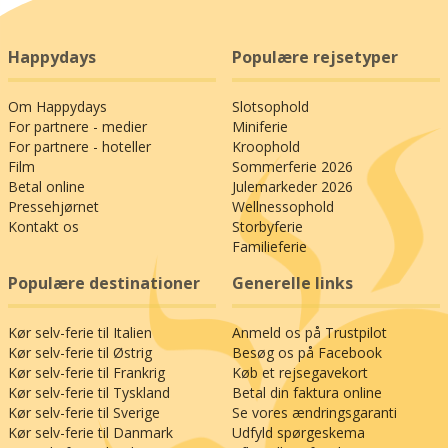
Happydays
Populære rejsetyper
Om Happydays
Slotsophold
For partnere - medier
Miniferie
For partnere - hoteller
Kroophold
Film
Sommerferie 2026
Betal online
Julemarkeder 2026
Pressehjørnet
Wellnessophold
Kontakt os
Storbyferie
Familieferie
Populære destinationer
Generelle links
Kør selv-ferie til Italien
Anmeld os på Trustpilot
Kør selv-ferie til Østrig
Besøg os på Facebook
Kør selv-ferie til Frankrig
Køb et rejsegavekort
Kør selv-ferie til Tyskland
Betal din faktura online
Kør selv-ferie til Sverige
Se vores ændringsgaranti
Kør selv-ferie til Danmark
Udfyld spørgeskema