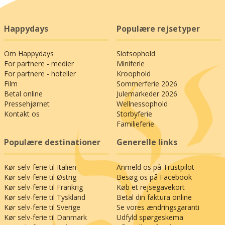
Happydays
Populære rejsetyper
Om Happydays
Slotsophold
For partnere - medier
Miniferie
For partnere - hoteller
Kroophold
Film
Sommerferie 2026
Betal online
Julemarkeder 2026
Pressehjørnet
Wellnessophold
Kontakt os
Storbyferie
Familieferie
Populære destinationer
Generelle links
Kør selv-ferie til Italien
Anmeld os på Trustpilot
Kør selv-ferie til Østrig
Besøg os på Facebook
Kør selv-ferie til Frankrig
Køb et rejsegavekort
Kør selv-ferie til Tyskland
Betal din faktura online
Kør selv-ferie til Sverige
Se vores ændringsgaranti
Kør selv-ferie til Danmark
Udfyld spørgeskema