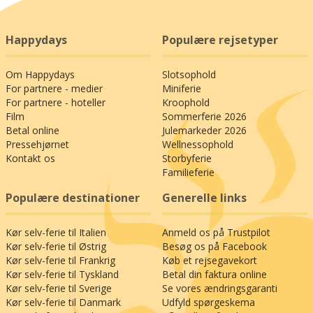
Happydays
Populære rejsetyper
Om Happydays
Slotsophold
For partnere - medier
Miniferie
For partnere - hoteller
Kroophold
Film
Sommerferie 2026
Betal online
Julemarkeder 2026
Pressehjørnet
Wellnessophold
Kontakt os
Storbyferie
Familieferie
Populære destinationer
Generelle links
Kør selv-ferie til Italien
Anmeld os på Trustpilot
Kør selv-ferie til Østrig
Besøg os på Facebook
Kør selv-ferie til Frankrig
Køb et rejsegavekort
Kør selv-ferie til Tyskland
Betal din faktura online
Kør selv-ferie til Sverige
Se vores ændringsgaranti
Kør selv-ferie til Danmark
Udfyld spørgeskema