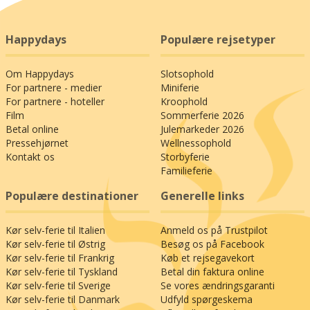
Happydays
Populære rejsetyper
Om Happydays
Slotsophold
For partnere - medier
Miniferie
For partnere - hoteller
Kroophold
Film
Sommerferie 2026
Betal online
Julemarkeder 2026
Pressehjørnet
Wellnessophold
Kontakt os
Storbyferie
Familieferie
Populære destinationer
Generelle links
Kør selv-ferie til Italien
Anmeld os på Trustpilot
Kør selv-ferie til Østrig
Besøg os på Facebook
Kør selv-ferie til Frankrig
Køb et rejsegavekort
Kør selv-ferie til Tyskland
Betal din faktura online
Kør selv-ferie til Sverige
Se vores ændringsgaranti
Kør selv-ferie til Danmark
Udfyld spørgeskema