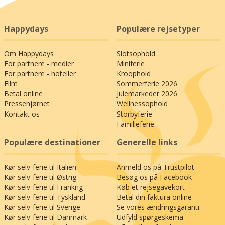
Happydays
Populære rejsetyper
Om Happydays
Slotsophold
For partnere - medier
Miniferie
For partnere - hoteller
Kroophold
Film
Sommerferie 2026
Betal online
Julemarkeder 2026
Pressehjørnet
Wellnessophold
Kontakt os
Storbyferie
Familieferie
Populære destinationer
Generelle links
Kør selv-ferie til Italien
Anmeld os på Trustpilot
Kør selv-ferie til Østrig
Besøg os på Facebook
Kør selv-ferie til Frankrig
Køb et rejsegavekort
Kør selv-ferie til Tyskland
Betal din faktura online
Kør selv-ferie til Sverige
Se vores ændringsgaranti
Kør selv-ferie til Danmark
Udfyld spørgeskema