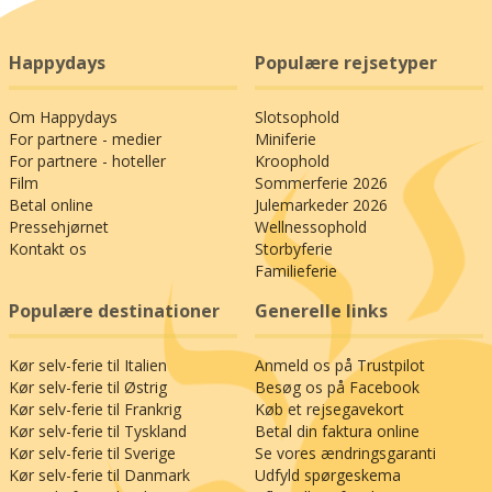
Happydays
Populære rejsetyper
Om Happydays
Slotsophold
For partnere - medier
Miniferie
For partnere - hoteller
Kroophold
Film
Sommerferie 2026
Betal online
Julemarkeder 2026
Pressehjørnet
Wellnessophold
Kontakt os
Storbyferie
Familieferie
Populære destinationer
Generelle links
Kør selv-ferie til Italien
Anmeld os på Trustpilot
Kør selv-ferie til Østrig
Besøg os på Facebook
Kør selv-ferie til Frankrig
Køb et rejsegavekort
Kør selv-ferie til Tyskland
Betal din faktura online
Kør selv-ferie til Sverige
Se vores ændringsgaranti
Kør selv-ferie til Danmark
Udfyld spørgeskema