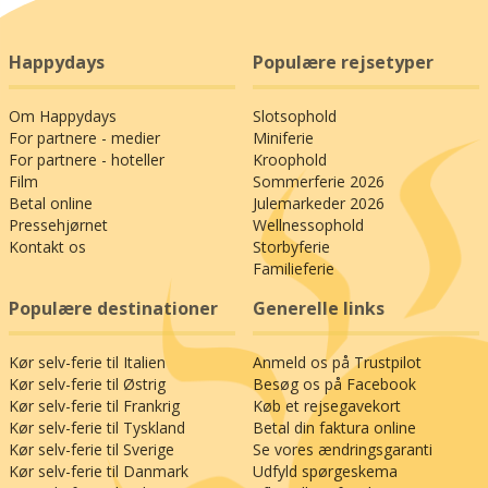
Happydays
Populære rejsetyper
Om Happydays
Slotsophold
For partnere - medier
Miniferie
For partnere - hoteller
Kroophold
Film
Sommerferie 2026
Betal online
Julemarkeder 2026
Pressehjørnet
Wellnessophold
Kontakt os
Storbyferie
Familieferie
Populære destinationer
Generelle links
Kør selv-ferie til Italien
Anmeld os på Trustpilot
Kør selv-ferie til Østrig
Besøg os på Facebook
Kør selv-ferie til Frankrig
Køb et rejsegavekort
Kør selv-ferie til Tyskland
Betal din faktura online
Kør selv-ferie til Sverige
Se vores ændringsgaranti
Kør selv-ferie til Danmark
Udfyld spørgeskema