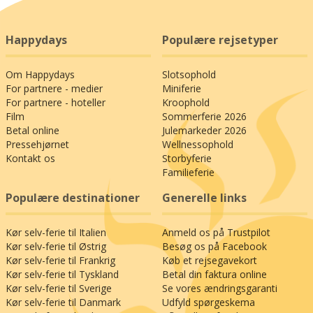
Happydays
Populære rejsetyper
Om Happydays
Slotsophold
For partnere - medier
Miniferie
For partnere - hoteller
Kroophold
Film
Sommerferie 2026
Betal online
Julemarkeder 2026
Pressehjørnet
Wellnessophold
Kontakt os
Storbyferie
Familieferie
Populære destinationer
Generelle links
Kør selv-ferie til Italien
Anmeld os på Trustpilot
Kør selv-ferie til Østrig
Besøg os på Facebook
Kør selv-ferie til Frankrig
Køb et rejsegavekort
Kør selv-ferie til Tyskland
Betal din faktura online
Kør selv-ferie til Sverige
Se vores ændringsgaranti
Kør selv-ferie til Danmark
Udfyld spørgeskema