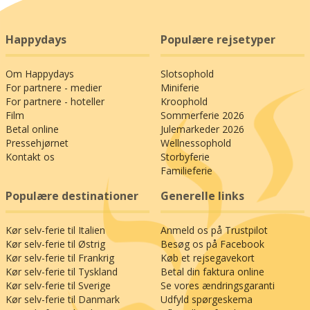
Happydays
Populære rejsetyper
Om Happydays
Slotsophold
For partnere - medier
Miniferie
For partnere - hoteller
Kroophold
Film
Sommerferie 2026
Betal online
Julemarkeder 2026
Pressehjørnet
Wellnessophold
Kontakt os
Storbyferie
Familieferie
Populære destinationer
Generelle links
Kør selv-ferie til Italien
Anmeld os på Trustpilot
Kør selv-ferie til Østrig
Besøg os på Facebook
Kør selv-ferie til Frankrig
Køb et rejsegavekort
Kør selv-ferie til Tyskland
Betal din faktura online
Kør selv-ferie til Sverige
Se vores ændringsgaranti
Kør selv-ferie til Danmark
Udfyld spørgeskema