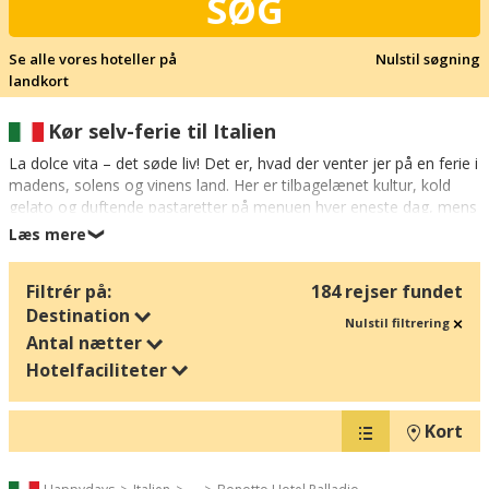
SØG
Se alle vores hoteller på
Nulstil søgning
landkort
Kør selv-ferie til Italien
La dolce vita – det søde liv! Det er, hvad der venter jer på en ferie i
madens, solens og vinens land. Her er tilbagelænet kultur, kold
gelato og duftende pastaretter på menuen hver eneste dag, mens
de gamle middelalderbyer danner nostalgiske rammer om
Læs mere
❯
moderne shopping og summende sommerliv på fortovscaféer og
under markiser.
Filtrér på:
184 rejser fundet
Destination
Men ferien i Italien kan blive endnu mere lækker: Især den
Nulstil filtrering
italienske sommerferie rimer på badestunder og strandliv med
Antal nætter
kilometerlange hvide sandstrande og azurblåt vand. Italien er
Hotelfaciliteter
kendt for at have særligt børnevenlige strande, og f.eks. hoteller
med nem køreafstand til Lido de Jesolo er populære til en
familieferie under de italienske himmelstrøg.
Kort
Når vi taler om Italiens perler, kan vi selvfølgelig ikke komme uden