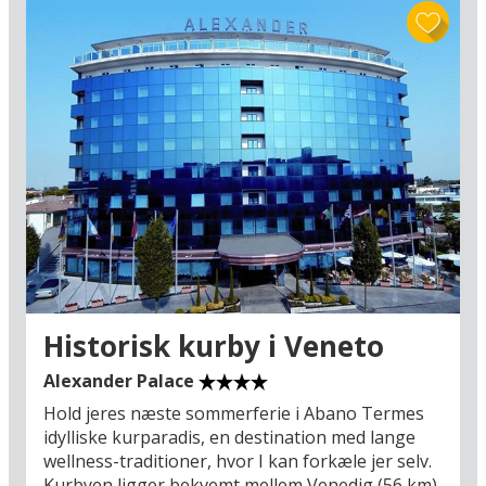
haver, katedralen Basilica di Santa Maria og
domkirken på Piazza del Duomo. Tag på
shopping på den legendariske bro over floden
Arno, der løber lige gennem byens gamle bydel:
Ponte Vecchio er i dag fyldt med
smykkeforretninger og designbutikker, og langs
broen kan I se hængelåsene, hvormed unge,
forelskede par har forankret kærligheden til
byen og hinanden for evigt ved at kaste nøglen
til kærlighedslåsen i floden.
Men Firenze står ikke alene: I bor praktisk taget
midt mellem Middelhavet og Adriaterhavet og
har dermed en enorm aktionsradius, hvad angår
Historisk kurby i Veneto
italienske seværdigheder i topklasse. Oplev Det
Skæve Tårn i Pisa, middelalderbyen Lucca,
Alexander Palace
miniputstaten San Marino eller badestrandene
Hold jeres næste sommerferie i Abano Termes
ved Rimini – det hele nås på en dagsudflugt. Er I
idylliske kurparadis, en destination med lange
til gastronomi og livsnydelse, kan det også
wellness-traditioner, hvor I kan forkæle jer selv.
anbefales at bruge en dag på at køre omkring
Kurbyen ligger bekvemt mellem Venedig (56 km)