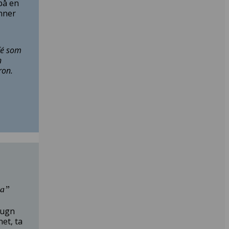
 på en
inner
ffé som
n
ron.
ka”
lugn
net, ta