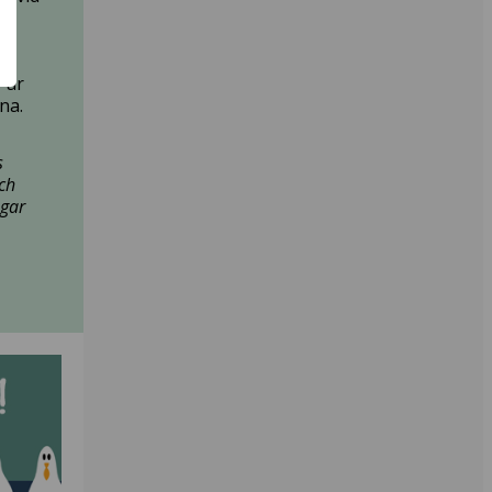
a
 är
na.
s
och
ngar