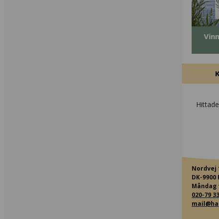
Vinn
Hittad
Nordvej 
DK-9900 
Måndag ti
020-79 33
mail@ha