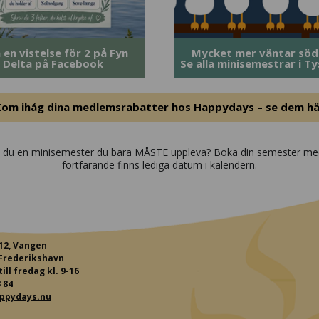
 en vistelse för 2 på Fyn
Mycket mer väntar söd
Delta på Facebook
Se alla minisemestrar i T
Kom ihåg dina medlemsrabatter hos Happydays – se dem hä
e du en minisemester du bara MÅSTE uppleva? Boka din semester me
fortfarande finns lediga datum i kalendern.
12, Vangen
Frederikshavn
ll fredag kl. 9-16
 84
ppydays.nu