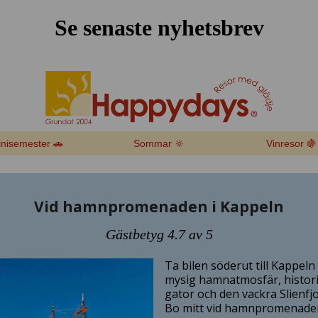
Se senaste nyhetsbrev
nisemester 🚗
Sommar 🔆
Vinresor 🍇
Vid hamnpromenaden i Kappeln
Gästbetyg 4.7 av 5
Ta bilen söderut till Kappel
mysig hamnatmosfär, histor
gator och den vackra Slienfj
Bo mitt vid hamnpromenaden