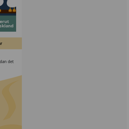
erut
yskland
r
dan det