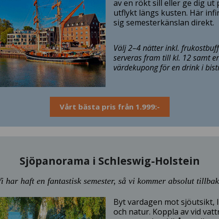
av en rökt sill eller ge dig ut
utflykt längs kusten. Här inf
sig semesterkänslan direkt.
Välj 2–4 nätter inkl. frukostbu
serveras fram till kl. 12 samt e
värdekupong för en drink i bist
Vårt bästa pris från 1.999:-
Sjöpanorama i Schleswig-Holstein
i har haft en fantastisk semester, så vi kommer absolut tillba
Byt vardagen mot sjöutsikt, 
och natur. Koppla av vid vatt