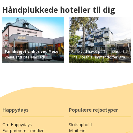
Håndplukkede hoteller til dig
Familieejet vinhus ved Mosel
Perle ved havet på Timmendorf…
WeinBergHotel Nalbach
The Ocean's Timmendorfer Stra…
Happydays
Populære rejsetyper
Om Happydays
Slotsophold
For partnere - medier
Miniferie