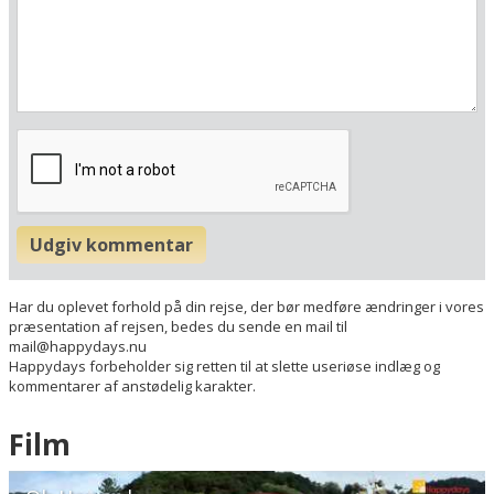
Beregn rute
❯
Hotellets GPS-koordinater
E 012&deg; 32.472'
N 55&deg; 44.898'
Udgiv kommentar
Har du oplevet forhold på din rejse, der bør medføre ændringer i vores
præsentation af rejsen, bedes du sende en mail til
mail@happydays.nu
Happydays forbeholder sig retten til at slette useriøse indlæg og
kommentarer af anstødelig karakter.
Film