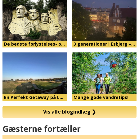
De bedste forlystelses- o…
3 generationer i Esbjerg –…
En Perfekt Getaway på L…
Mange gode vandretips!
Vis alle blogindlæg
❯
Kort
Gæsterne fortæller