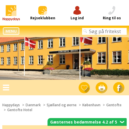
Rejseklubben
Log ind
Ring til os
MENU
Toggle
navigation
Happydays
Danmark
Sjælland og øerne
København
Gentofte
Gentofte Hotel
Gæsternes bedømmelse 4.2 af 5
❯