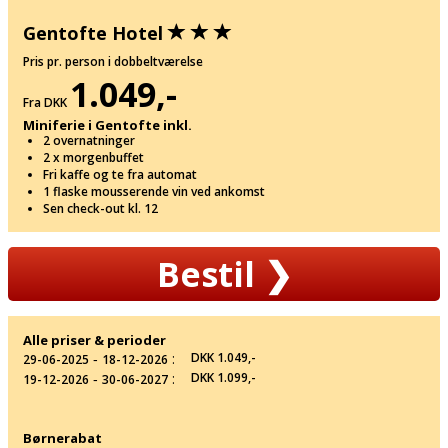
Gentofte Hotel
Pris pr. person i dobbeltværelse
1.049,-
Fra DKK
Miniferie i Gentofte inkl.
2 overnatninger
2 x morgenbuffet
Fri kaffe og te fra automat
1 flaske mousserende vin ved ankomst
Sen check-out kl. 12
Bestil
❯
Alle priser & perioder
‐
:
DKK 1.049,-
29-06-2025
18-12-2026
‐
:
DKK 1.099,-
19-12-2026
30-06-2027
Børnerabat