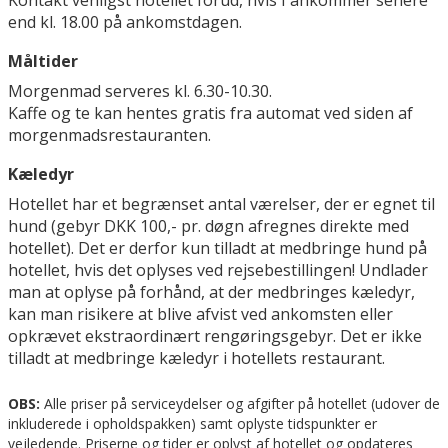
Kontakt venligst hotellet forud, hvis I ankommer senere
end kl. 18.00 på ankomstdagen.
Måltider
Morgenmad serveres kl. 6.30-10.30.
Kaffe og te kan hentes gratis fra automat ved siden af
morgenmadsrestauranten.
Kæledyr
Hotellet har et begrænset antal værelser, der er egnet til
hund (gebyr DKK 100,- pr. døgn afregnes direkte med
hotellet). Det er derfor kun tilladt at medbringe hund på
hotellet, hvis det oplyses ved rejsebestillingen! Undlader
man at oplyse på forhånd, at der medbringes kæledyr,
kan man risikere at blive afvist ved ankomsten eller
opkrævet ekstraordinært rengøringsgebyr. Det er ikke
tilladt at medbringe kæledyr i hotellets restaurant.
OBS:
Alle priser på serviceydelser og afgifter på hotellet (udover de
inkluderede i opholdspakken) samt oplyste tidspunkter er
vejledende. Priserne og tider er oplyst af hotellet og opdateres