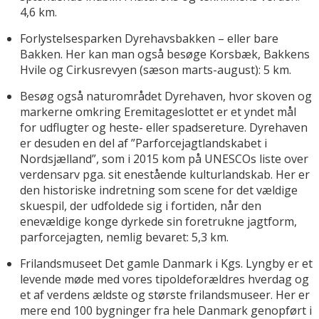
4,6 km.
Forlystelsesparken Dyrehavsbakken – eller bare
Bakken. Her kan man også besøge Korsbæk, Bakkens
Hvile og Cirkusrevyen (sæson marts-august): 5 km.
Besøg også naturområdet Dyrehaven, hvor skoven og
markerne omkring Eremitageslottet er et yndet mål
for udflugter og heste- eller spadsereture. Dyrehaven
er desuden en del af ”Parforcejagtlandskabet i
Nordsjælland”, som i 2015 kom på UNESCOs liste over
verdensarv pga. sit enestående kulturlandskab. Her er
den historiske indretning som scene for det vældige
skuespil, der udfoldede sig i fortiden, når den
enevældige konge dyrkede sin foretrukne jagtform,
parforcejagten, nemlig bevaret: 5,3 km.
Frilandsmuseet Det gamle Danmark i Kgs. Lyngby er et
levende møde med vores tipoldeforældres hverdag og
et af verdens ældste og største frilandsmuseer. Her er
mere end 100 bygninger fra hele Danmark genopført i