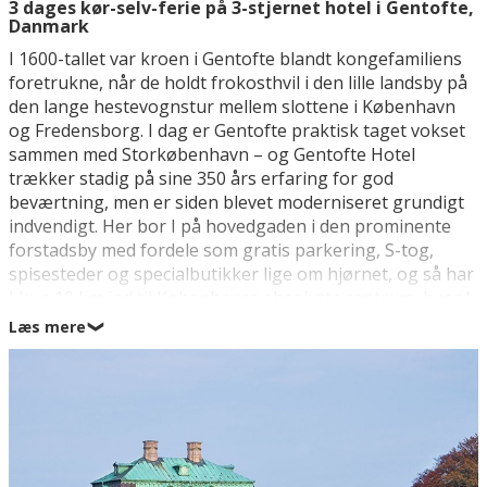
3 dages kør-selv-ferie på 3-stjernet hotel i Gentofte,
Danmark
I 1600-tallet var kroen i Gentofte blandt kongefamiliens
foretrukne, når de holdt frokosthvil i den lille landsby på
den lange hestevognstur mellem slottene i København
og Fredensborg. I dag er Gentofte praktisk taget vokset
sammen med Storkøbenhavn – og Gentofte Hotel
trækker stadig på sine 350 års erfaring for god
beværtning, men er siden blevet moderniseret grundigt
indvendigt. Her bor I på hovedgaden i den prominente
forstadsby med fordele som gratis parkering, S-tog,
spisesteder og specialbutikker lige om hjørnet, og så har
I kun 10 km ind til Københavns absolutte centrum, hvor I
kan tage udgangspunkt i storbyoplevelserne fra både
Læs mere
❯
Nyhavn og Tivoli.
Dagen begynder med en god morgenbuffet, og skulle I få
lyst til at bestille bord på en 3-stjernet
Michelinrestaurant, har den velrenommerede Restaurant
Jordnær til huse i samme bygning som Gentofte Hotel.