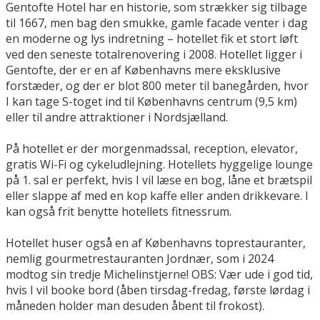
Gentofte Hotel har en historie, som strækker sig tilbage
til 1667, men bag den smukke, gamle facade venter i dag
en moderne og lys indretning – hotellet fik et stort løft
ved den seneste totalrenovering i 2008. Hotellet ligger i
Gentofte, der er en af Københavns mere eksklusive
forstæder, og der er blot 800 meter til banegården, hvor
I kan tage S-toget ind til Københavns centrum (9,5 km)
eller til andre attraktioner i Nordsjælland.
På hotellet er der morgenmadssal, reception, elevator,
gratis Wi-Fi og cykeludlejning. Hotellets hyggelige lounge
på 1. sal er perfekt, hvis I vil læse en bog, låne et brætspil
eller slappe af med en kop kaffe eller anden drikkevare. I
kan også frit benytte hotellets fitnessrum.
Hotellet huser også en af Københavns toprestauranter,
nemlig gourmetrestauranten Jordnær, som i 2024
modtog sin tredje Michelinstjerne! OBS: Vær ude i god tid,
hvis I vil booke bord (åben tirsdag-fredag, første lørdag i
måneden holder man desuden åbent til frokost).