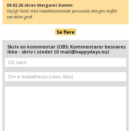
09.02.26 skrev Margaret Damm:
Dejligt hotel med imødekommende personale.Morgen buffet 
særdeles godt
Her ligger hotellet
Se flere
Vis alle Happydayshoteller i Danmark
Lufthavne
Skriv en kommentar (OBS: Kommentarer besvares
ikke - skriv i stedet til mail@happydays.nu)
Museer
Radius omkring hotel:
Find vej til hotellet
Gentofte Hotel
Gentoftegade 29
2820 Gentofte
Danmark
Din adresse