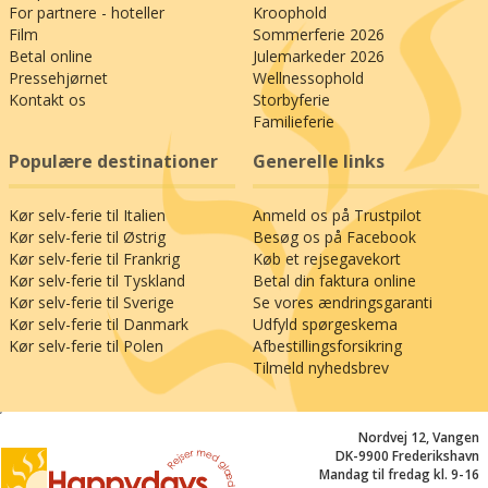
For partnere - hoteller
Kroophold
Film
Sommerferie 2026
Betal online
Julemarkeder 2026
Pressehjørnet
Wellnessophold
Kontakt os
Storbyferie
Familieferie
Populære destinationer
Generelle links
Kør selv-ferie til Italien
Anmeld os på Trustpilot
Kør selv-ferie til Østrig
Besøg os på Facebook
Kør selv-ferie til Frankrig
Køb et rejsegavekort
Kør selv-ferie til Tyskland
Betal din faktura online
Kør selv-ferie til Sverige
Se vores ændringsgaranti
Kør selv-ferie til Danmark
Udfyld spørgeskema
Kør selv-ferie til Polen
Afbestillingsforsikring
Tilmeld nyhedsbrev
;
Nordvej 12, Vangen
DK-9900 Frederikshavn
Mandag til fredag kl. 9-16