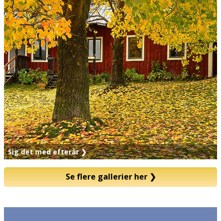
Sig det med efterår ❯
Se flere gallerier her
❯