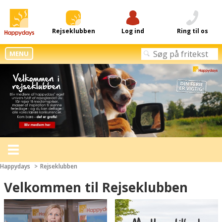
Rejseklubben
Log ind
Ring til os
MENU
Toggle
navigation
Happydays
Rejseklubben
Velkommen til Rejseklubben