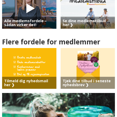
Se dine medlemstilbud
Alle medlemsfordele –
her ❯
sådan virker det!
Flere fordele for medlemmer
Tjek dine tilbud i seneste
Tilmeld dig nyhedsmail
nyhedsbrev ❯
her ❯