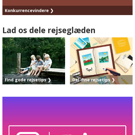
Konkurrencevindere ❯
Lad os dele rejseglæden
Find gode rejsetips ❯
Del dine rejsetips ❯