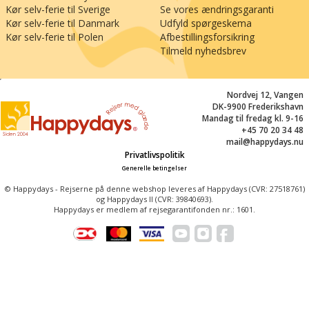
Kør selv-ferie til Sverige
Se vores ændringsgaranti
Kør selv-ferie til Danmark
Udfyld spørgeskema
Kør selv-ferie til Polen
Afbestillingsforsikring
Tilmeld nyhedsbrev
;
Nordvej 12, Vangen
DK-9900 Frederikshavn
Mandag til fredag kl. 9-16
+45 70 20 34 48
mail@happydays.nu
Privatlivspolitik
Generelle betingelser
© Happydays - Rejserne på denne webshop leveres af Happydays (CVR: 27518761)
og Happydays II (CVR: 39840693).
Happydays er medlem af rejsegarantifonden nr.: 1601.