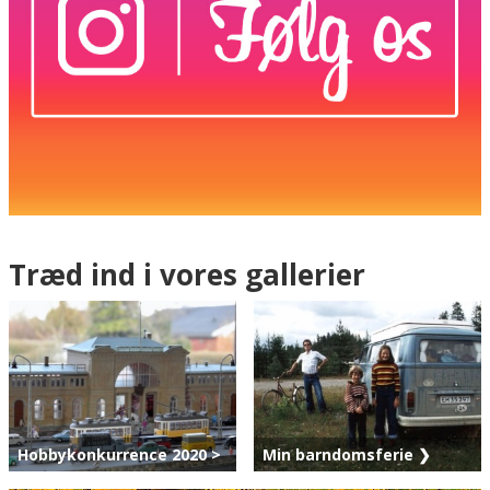
Træd ind i vores gallerier
Hobbykonkurrence 2020 >
Min barndomsferie ❯