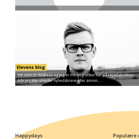
Elevens blog
Mit navn er Andreas og jeg er mediegrafiker her på rejsefabrikken.
Når jeg ikke smeder nyhedsbreve eller annon...
Happydays
Populære 