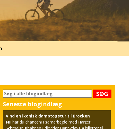
n
SØG
Seneste blogindlæg
Vind en ikonisk damptogstur til Brocken
Nu har du chancen! I samarbejde med Harzer
Schmalspurbahnen udlodder Happydays 4 billetter til