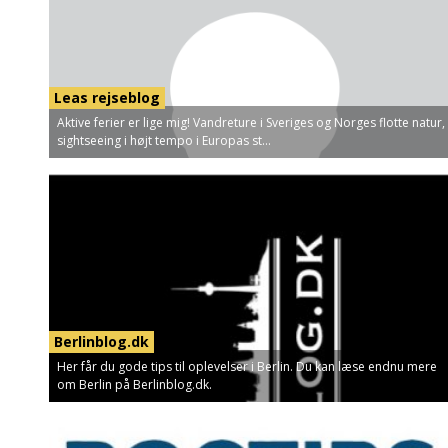
Leas rejseblog
Aktive ferier er lige mig! Vandreture i Sveriges og Norges flotte natur,
sightseeing i højt tempo i Europas st...
Berlinblog.dk
Her får du gode tips til oplevelser i Berlin. Du kan læse endnu mere
om Berlin på Berlinblog.dk.