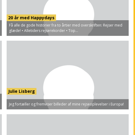
20 år med Happydays
Få alle de gode historier fra to årtier med overskriften: Rejser med
glæde! • Alletiders rejserekorder • Top...
Julie Lisberg
Jeg fortæller og fremviser billeder af mine rejseoplevelser i Europa!