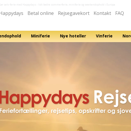
Kør selv-ferie med Happydays
- lidt bedre sommerferie, miniferie og weekendophold i Europa
Happydays
Betal online
Rejsegavekort
Kontakt
FAQ
ndophold
Miniferie
Nye hoteller
Vinferie
Nor