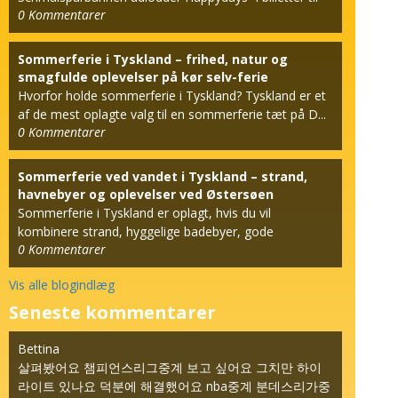
0
Kommentarer
den berømt...
Sommerferie i Tyskland – frihed, natur og
smagfulde oplevelser på kør selv-ferie
Hvorfor holde sommerferie i Tyskland? Tyskland er et
af de mest oplagte valg til en sommerferie tæt på D...
0
Kommentarer
Sommerferie ved vandet i Tyskland – strand,
havnebyer og oplevelser ved Østersøen
Sommerferie i Tyskland er oplagt, hvis du vil
kombinere strand, hyggelige badebyer, gode
0
Kommentarer
hotelophold og k...
Vis alle blogindlæg
Seneste kommentarer
Bettina
살펴봤어요 챔피언스리그중계 보고 싶어요 그치만 하이
라이트 있나요 덕분에 해결했어요 nba중계 분데스리가중