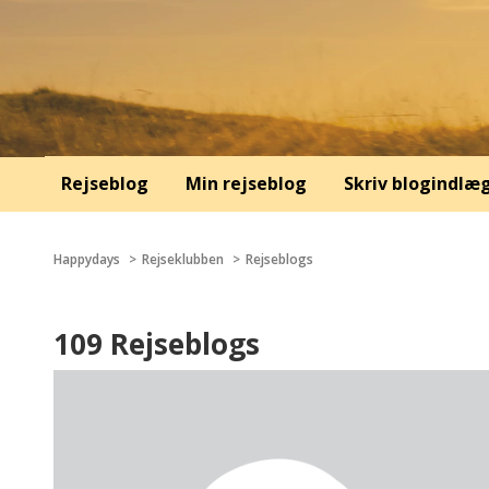
Rejseblog
Min rejseblog
Skriv blogindlæ
Happydays
Rejseklubben
Rejseblogs
109 Rejseblogs