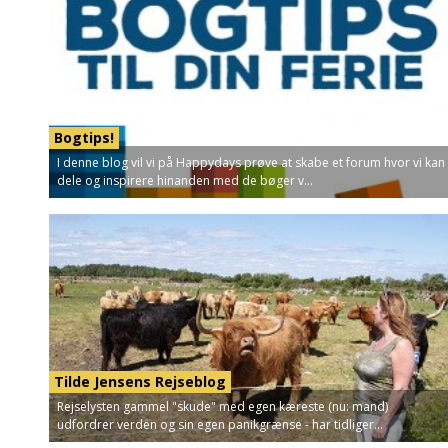
Bogtips!
I denne blog vil vi på Happydays prøve at skabe et forum hvor vi kan
dele og inspirere hinanden med de bøger v...
Tilde Jensens Rejseblog
Rejselysten gammel "skude" med egen kæreste (nu: mand)
udfordrer verden og sin egen panikgrænse - har tidliger...