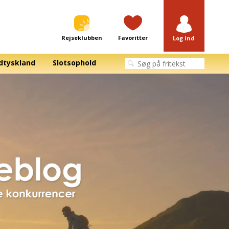
Rejseklubben
Favoritter
Log ind
dtyskland
Slotsophold