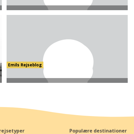
Emils Rejseblog
rejsetyper
Populære destinationer