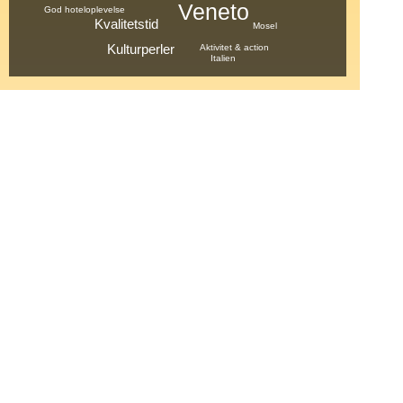
Veneto
God hoteloplevelse
Kvalitetstid
Mosel
Kulturperler
Aktivitet & action
Italien