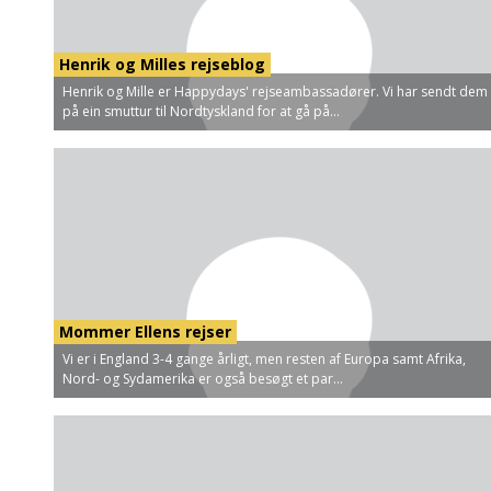
Henrik og Milles rejseblog
Henrik og Mille er Happydays' rejseambassadører. Vi har sendt dem
på ein smuttur til Nordtyskland for at gå på...
Mommer Ellens rejser
Vi er i England 3-4 gange årligt, men resten af Europa samt Afrika,
Nord- og Sydamerika er også besøgt et par...