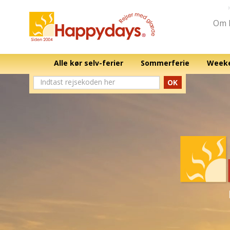
Om 
Alle kør selv-ferier
Sommerferie
Weeke
OK