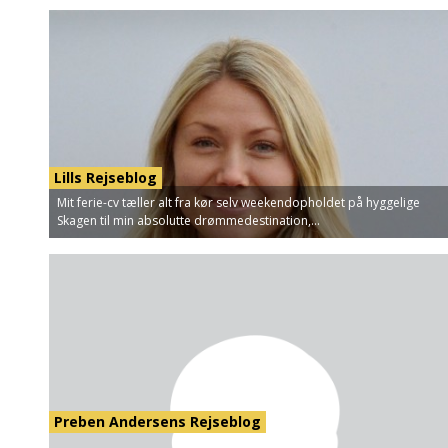
Lills Rejseblog
Mit ferie-cv tæller alt fra kør selv weekendopholdet på hyggelige
Skagen til min absolutte drømmedestination,...
Preben Andersens Rejseblog