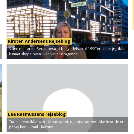
Kirsten Andersens Rejseblog
Siden mit første Berlin-besøg i begyndelsen af 1990’erne har jeg ikke
kunnet slippe byen. Den virker dragende...
Lea Rasmussens rejseblog
Turister ved ikke hvor de har været, og rejsende ved ikke hvor de er
på vej hen. – Paul Theroux