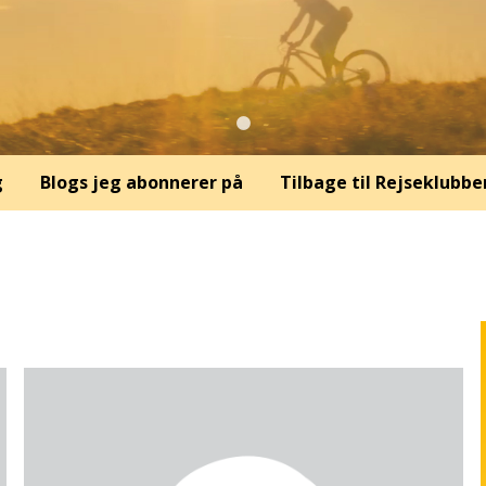
g
Blogs jeg abonnerer på
Tilbage til Rejseklubbe