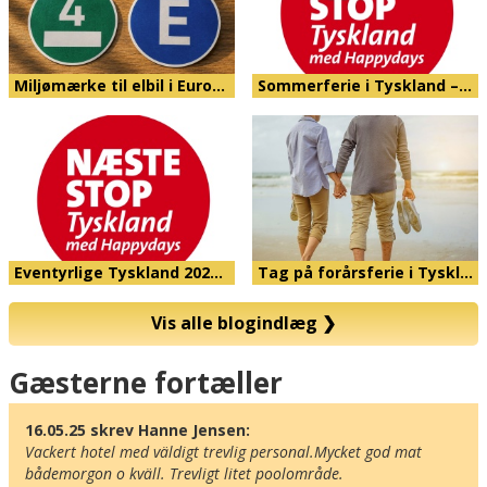
Miljømærke til elbil i Euro…
Sommerferie i Tyskland –…
Eventyrlige Tyskland 202…
Tag på forårsferie i Tyskl…
Vis alle blogindlæg
❯
Kort
Gæsterne fortæller
16.05.25 skrev Hanne Jensen:
Vackert hotel med väldigt trevlig personal.Mycket god mat 
bådemorgon o kväll. Trevligt litet poolområde.