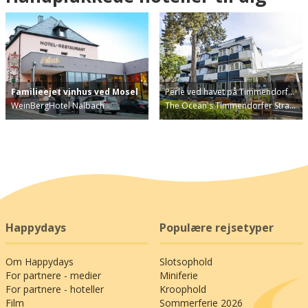
Familieejet vinhus ved Mosel
Perle ved havet på Timmendorf…
WeinBergHotel Nalbach
The Ocean's Timmendorfer Stra…
Happydays
Populære rejsetyper
Om Happydays
Slotsophold
For partnere - medier
Miniferie
For partnere - hoteller
Kroophold
Film
Sommerferie 2026