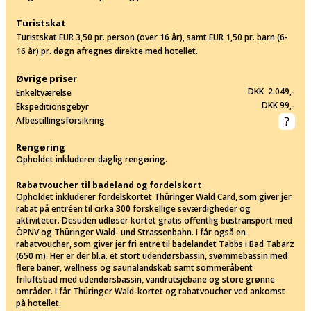
Turistskat
Turistskat EUR 3,50 pr. person (over 16 år), samt EUR 1,50 pr. barn (6-
16 år) pr. døgn afregnes direkte med hotellet.
Øvrige priser
DKK 2.049,-
Enkeltværelse
DKK 99,-
Ekspeditionsgebyr
Afbestillingsforsikring
Rengøring
Opholdet inkluderer daglig rengøring.
Rabatvoucher til badeland og fordelskort
Opholdet inkluderer fordelskortet Thüringer Wald Card, som giver jer
rabat på entréen til cirka 300 forskellige seværdigheder og
aktiviteter. Desuden udløser kortet gratis offentlig bustransport med
ÖPNV og Thüringer Wald- und Strassenbahn. I får også en
rabatvoucher, som giver jer fri entre til badelandet Tabbs i Bad Tabarz
(650 m). Her er der bl.a. et stort udendørsbassin, svømmebassin med
flere baner, wellness og saunalandskab samt sommeråbent
friluftsbad med udendørsbassin, vandrutsjebane og store grønne
områder. I får Thüringer Wald-kortet og rabatvoucher ved ankomst
på hotellet.