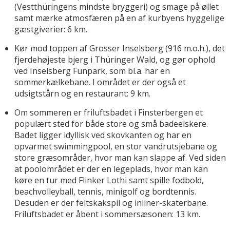
(Vestthüringens mindste bryggeri) og smage på øllet
samt mærke atmosfæren på en af kurbyens hyggelige
gæstgiverier: 6 km.
Kør mod toppen af Grosser Inselsberg (916 m.o.h.), det
fjerdehøjeste bjerg i Thüringer Wald, og gør ophold
ved Inselsberg Funpark, som bl.a. har en
sommerkælkebane. I området er der også et
udsigtstårn og en restaurant: 9 km.
Om sommeren er friluftsbadet i Finsterbergen et
populært sted for både store og små badeelskere.
Badet ligger idyllisk ved skovkanten og har en
opvarmet swimmingpool, en stor vandrutsjebane og
store græsområder, hvor man kan slappe af. Ved siden
at poolområdet er der en legeplads, hvor man kan
køre en tur med Flinker Lothi samt spille fodbold,
beachvolleyball, tennis, minigolf og bordtennis.
Desuden er der feltskakspil og inliner-skaterbane.
Friluftsbadet er åbent i sommersæsonen: 13 km.