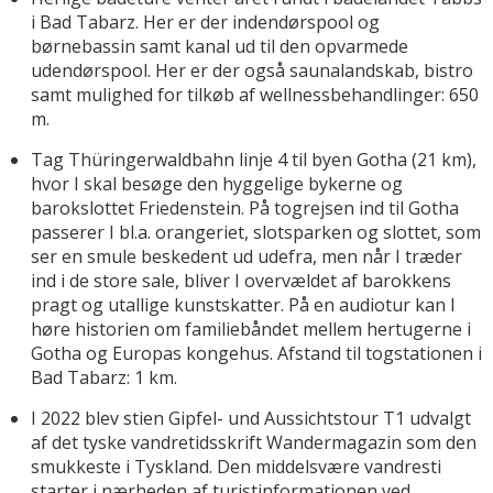
i Bad Tabarz. Her er der indendørspool og
børnebassin samt kanal ud til den opvarmede
udendørspool. Her er der også saunalandskab, bistro
samt mulighed for tilkøb af wellnessbehandlinger: 650
m.
Tag Thüringerwaldbahn linje 4 til byen Gotha (21 km),
hvor I skal besøge den hyggelige bykerne og
barokslottet Friedenstein. På togrejsen ind til Gotha
passerer I bl.a. orangeriet, slotsparken og slottet, som
ser en smule beskedent ud udefra, men når I træder
ind i de store sale, bliver I overvældet af barokkens
pragt og utallige kunstskatter. På en audiotur kan I
høre historien om familiebåndet mellem hertugerne i
Gotha og Europas kongehus. Afstand til togstationen i
Bad Tabarz: 1 km.
I 2022 blev stien Gipfel- und Aussichtstour T1 udvalgt
af det tyske vandretidsskrift Wandermagazin som den
smukkeste i Tyskland. Den middelsvære vandresti
starter i nærheden af turistinformationen ved