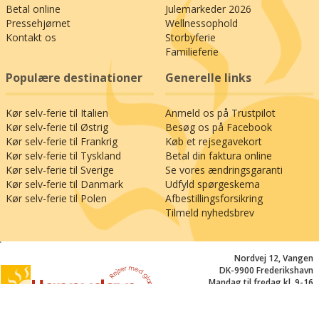
Betal online
Julemarkeder 2026
Pressehjørnet
Wellnessophold
Kontakt os
Storbyferie
Familieferie
Populære destinationer
Generelle links
Kør selv-ferie til Italien
Anmeld os på Trustpilot
Kør selv-ferie til Østrig
Besøg os på Facebook
Kør selv-ferie til Frankrig
Køb et rejsegavekort
Kør selv-ferie til Tyskland
Betal din faktura online
Kør selv-ferie til Sverige
Se vores ændringsgaranti
Kør selv-ferie til Danmark
Udfyld spørgeskema
Kør selv-ferie til Polen
Afbestillingsforsikring
Tilmeld nyhedsbrev
;
Nordvej 12, Vangen
DK-9900 Frederikshavn
Mandag til fredag kl. 9-16
+45 70 20 34 48
mail@happydays.nu