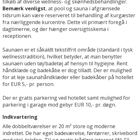
tilkøb af diverse wellness- og skønhedsbehandlinger.
Bemærk venligst
, at pool og sauna i afgrænsede
tidsrum kan være reserveret til behandling af kurgæster
fra nærliggende kurcentre. Dette vil primært foregå i
dagtimerne, og der hænger oversigtsskema i
receptionen.
Saunaen er et såkaldt tekstilfrit område (standard i tysk
wellnesstradition), hvilket betyder, at man benytter
saunaen uden tøj/badetøj af hensyn til hygiejne. Rent
håndklæde og badekåbe er dog tilladt. Der er mulighed
for at leje saunahåndklæder eller badekåber på hotellet
for EUR 5,- pr. person.
Der er gratis parkering ved hotellet samt mulighed for
parkering i garage mod gebyr EUR 10,- pr. døgn.
Indkvartering
Alle dobbeltværelser er 20 m² store og moderne
indrettet. De har eget badeværelse, føntørrer, skrivebord