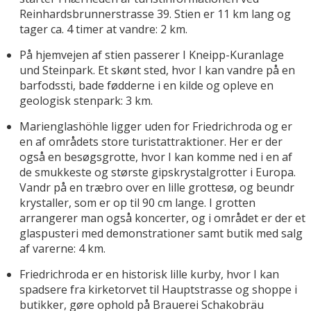
Reinhardsbrunnerstrasse 39. Stien er 11 km lang og
tager ca. 4 timer at vandre: 2 km.
På hjemvejen af stien passerer I Kneipp-Kuranlage
und Steinpark. Et skønt sted, hvor I kan vandre på en
barfodssti, bade fødderne i en kilde og opleve en
geologisk stenpark: 3 km.
Marienglashöhle ligger uden for Friedrichroda og er
en af områdets store turistattraktioner. Her er der
også en besøgsgrotte, hvor I kan komme ned i en af
de smukkeste og største gipskrystalgrotter i Europa.
Vandr på en træbro over en lille grottesø, og beundr
krystaller, som er op til 90 cm lange. I grotten
arrangerer man også koncerter, og i området er der et
glaspusteri med demonstrationer samt butik med salg
af varerne: 4 km.
Friedrichroda er en historisk lille kurby, hvor I kan
spadsere fra kirketorvet til Hauptstrasse og shoppe i
butikker, gøre ophold på Brauerei Schakobräu