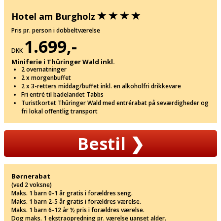
Hotel am Burgholz
Pris pr. person i dobbeltværelse
1.699,-
DKK
Miniferie i Thüringer Wald inkl.
2 overnatninger
2 x morgenbuffet
2 x 3-retters middag/buffet inkl. en alkoholfri drikkevare
Fri entré til badelandet Tabbs
Turistkortet Thüringer Wald med entrérabat på seværdigheder og
fri lokal offentlig transport
Bestil
❯
Børnerabat
(ved 2 voksne)
Maks. 1 barn 0-1 år gratis i forældres seng.
Maks. 1 barn 2-5 år gratis i forældres værelse.
Maks. 1 barn 6-12 år ½ pris i forældres værelse.
Dog maks. 1 ekstraopredning pr. værelse uanset alder.