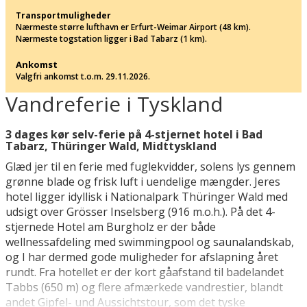
Transportmuligheder
Nærmeste større lufthavn er Erfurt-Weimar Airport (48 km).
Nærmeste togstation ligger i Bad Tabarz (1 km).
Ankomst
Valgfri ankomst t.o.m. 29.11.2026.
Vandreferie i Tyskland
3 dages kør selv-ferie på 4-stjernet hotel i Bad
Tabarz, Thüringer Wald, Midttyskland
Glæd jer til en ferie med fuglekvidder, solens lys gennem
grønne blade og frisk luft i uendelige mængder. Jeres
hotel ligger idyllisk i Nationalpark Thüringer Wald med
udsigt over Grösser Inselsberg (916 m.o.h.). På det 4-
stjernede Hotel am Burgholz er der både
wellnessafdeling med swimmingpool og saunalandskab,
og I har dermed gode muligheder for afslapning året
rundt. Fra hotellet er der kort gåafstand til badelandet
Tabbs (650 m) og flere afmærkede vandrestier, blandt
andet Gipfel- und Aussichtstour, som det tyske