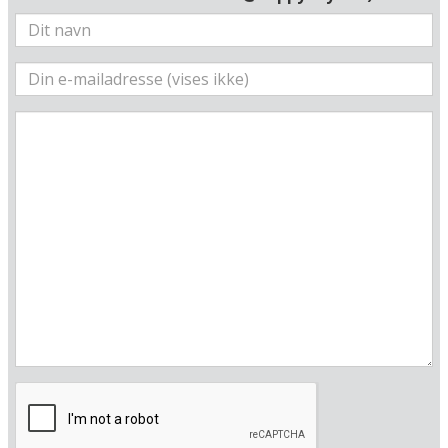
Her ligger hotellet
Vis alle Happydayshoteller i Tyskland
Lufthavne
Museer
Radius omkring hotel:
Find vej til hotellet
Hotel am Burgholz
Am Burgholz 30
D-99891 Bad Tabarz
Tyskland
Din adresse
Beregn rute
❯