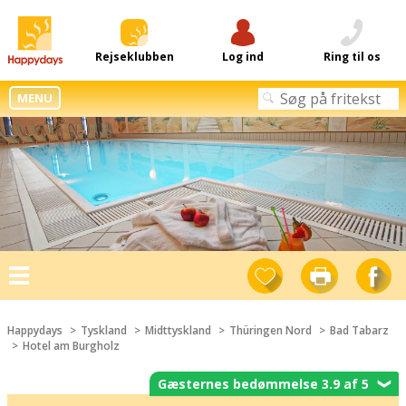
Rejseklubben
Log ind
Ring til os
MENU
Toggle
navigation
Happydays
Tyskland
Midttyskland
Thüringen Nord
Bad Tabarz
Hotel am Burgholz
Gæsternes bedømmelse 3.9 af 5
❯