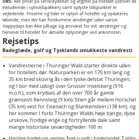
OBS:
Alle priser på serviceydelser og afgifter på hotellet (udover de
inkluderede i opholdspakken) samt oplyste tidspunkter er
vejledende. Priserne og tider er oplyst af hotellet og opdateres
løbende, men der kan forekomme ændringer uden varsel.
Happydays kan ikke påtage sig ansvaret for evt. ændringer og
henviser til hotellet for aktuelle oplysninger ved ankomsten.
Rejsetips
Badeglæde, golf og Tysklands smukkeste vandresti
Vandrestierne i Thüringer Wald starter direkte uden
for hotellets dør. Naturparken er en 170 km lang og
35 km bred skovrig ås i den tyske delstat Thüringen,
og I bor med udsigt over Grosser Inselsberg (916
m.o.h.), som krydses af den over 700 år gamle
grænsesti Rennsteig (9 km). Stien går mellem Hörschel
(35 km) vest for Eisenach og Blankenstein (138 km), og
her kommer I forbi Thüringer Walds høje bjerge, dybe
urskove, frodige enge og fortryllende dale samt
mange historiske seværdigheder: 100 m.
Herlige badeture venter året rundt i badelandet Tabbs