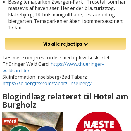
Besøg temaparken Zwergen-Park i Trusetal, som har
massevis af havenisser. Her er der bl.a. turisttog,
klatrebjerg, 18-huls minigolfbane, restaurant og
biergarten. Temaparken er åben i sommersæsonen:
17 km.
Vis alle rejsetips
Læs mere om jeres fordele med oplevelseskortet
Thüringer Wald Card:
https://www.thueringer-
waldcard.de/
Skiinformation Inselsberg/Bad Tabarz:
https://se.bergfex.com/tabarz-inselberg/
Blogindlæg relateret til Hotel am
Burgholz
Nyhed