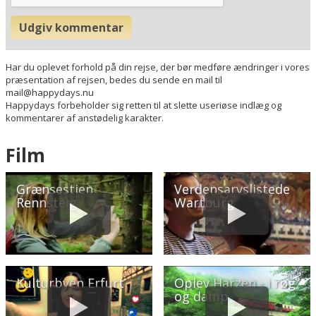
Hotellets GPS-koordinater
Udgiv kommentar
E 010&deg; 31.603'
N 50&deg; 52.730'
Har du oplevet forhold på din rejse, der bør medføre ændringer i vores
præsentation af rejsen, bedes du sende en mail til
mail@happydays.nu
Happydays forbeholder sig retten til at slette useriøse indlæg og
kommentarer af anstødelig karakter.
Film
Grænsestien
Verdensarvslistede
Rennsteig
Wartburg
Kulturbyen Erfurt
Oplev Harzen - i røg
og damp