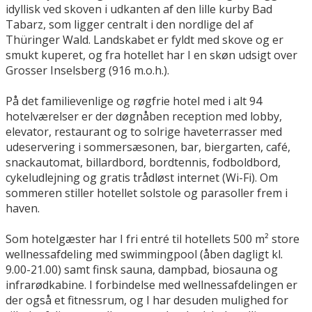
idyllisk ved skoven i udkanten af den lille kurby Bad
Tabarz, som ligger centralt i den nordlige del af
Thüringer Wald. Landskabet er fyldt med skove og er
smukt kuperet, og fra hotellet har I en skøn udsigt over
Grosser Inselsberg (916 m.o.h.).
På det familievenlige og røgfrie hotel med i alt 94
hotelværelser er der døgnåben reception med lobby,
elevator, restaurant og to solrige haveterrasser med
udeservering i sommersæsonen, bar, biergarten, café,
snackautomat, billardbord, bordtennis, fodboldbord,
cykeludlejning og gratis trådløst internet (Wi-Fi). Om
sommeren stiller hotellet solstole og parasoller frem i
haven.
Som hotelgæster har I fri entré til hotellets 500 m² store
wellnessafdeling med swimmingpool (åben dagligt kl.
9.00-21.00) samt finsk sauna, dampbad, biosauna og
infrarødkabine. I forbindelse med wellnessafdelingen er
der også et fitnessrum, og I har desuden mulighed for