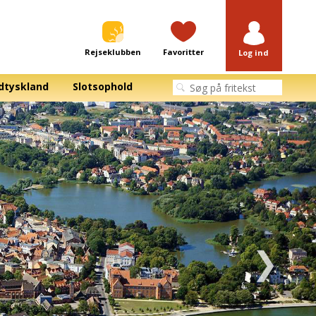
Rejseklubben
Favoritter
Log ind
dtyskland
Slotsophold