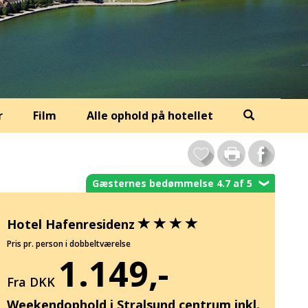
r
Film
Alle ophold på hotellet
Gæsternes bedømmelse 4.7 af 5
❯
Hotel Hafenresidenz
Pris pr. person i dobbeltværelse
1.149,-
Fra DKK
Weekendophold i Stralsund centrum inkl.