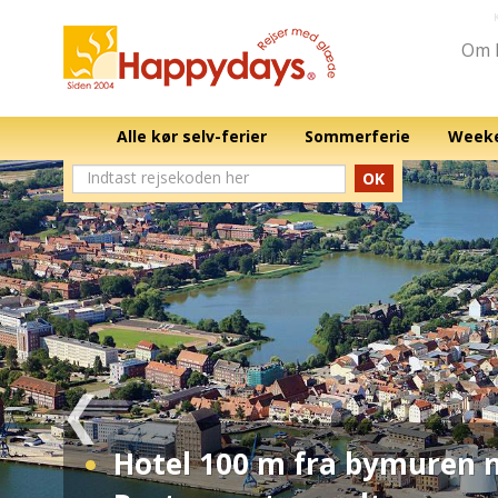
Om 
Alle kør selv-ferier
Sommerferie
Weeke
OK
Hotel 100 m fra bymuren m