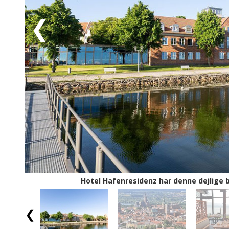
vendernes ældgamle borg anlagt på en næsten lodret
kridtklint Königsstuhl, der er en af Tysklands mest be
fortidens imponerende bygningsværker; Koloss Von Pr
beton, der i dag står som et tyst men gigantisk, misl
Mecklenburg-Vorpommern har endnu mere at byde på l
Stralsund kan I drage på dagsudflugt til den bilfri ø, 
1900-tallet var øen nemlig samlingssted for intellek
Atlantis, som efter sigende skulle ligge, hvor byen Bart
Nordtysklands største badeland HanseDom ved Stralsu
muligheder for at få græs under skoene i golfsæsone
Stralsund og Rügen er et møde med hansestadsromanti
forfriskende. Rigtig god miniferie!
Hotel Hafenresidenz har denne dejlige 