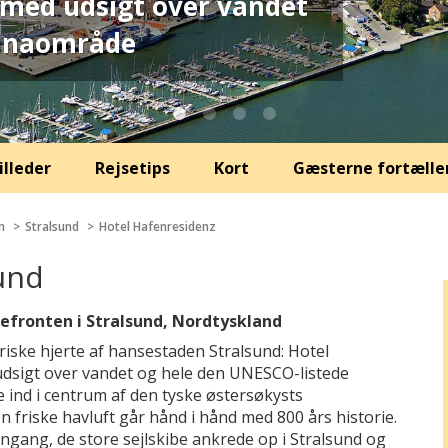
 med udsigt over vandet
aunaområde
illeder
Rejsetips
Kort
Gæsterne fortælle
n
Stralsund
Hotel Hafenresidenz
und
nefronten i Stralsund, Nordtyskland
toriske hjerte af hansestaden Stralsund: Hotel
dsigt over vandet og hele den UNESCO-listede
ge ind i centrum af den tyske østersøkysts
 friske havluft går hånd i hånd med 800 års historie.
dengang, de store sejlskibe ankrede op i Stralsund og