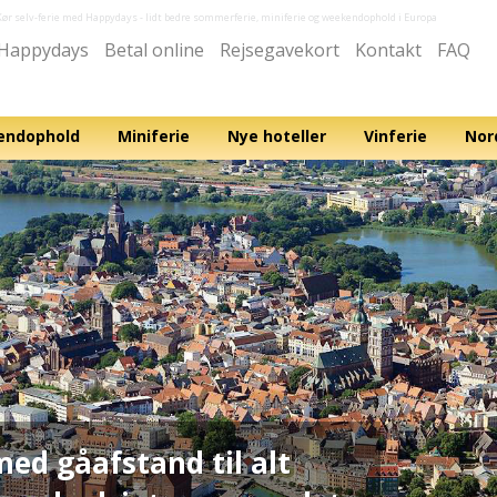
Kør selv-ferie med Happydays
- lidt bedre sommerferie, miniferie og weekendophold i Europa
Happydays
Betal online
Rejsegavekort
Kontakt
FAQ
ndophold
Miniferie
Nye hoteller
Vinferie
Nor
ed gåafstand til alt