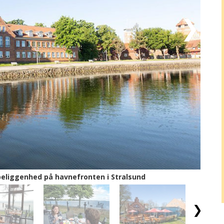
 skrænt over havet. Besøg den 117 meter høje
søgte attraktioner. Eller gys over et andet af
ora (40 km) – nazisternes 4,5 km lange badehotel i
ykket vidne om Hitlers storhedsvanvid.
angs sin 1.700 km lange kystlinje: Fra havnen i
Hiddensee, som er fyldt med gallerier og cafeer – i
tuelle og kunstnere. I kan besøge Vineta, Nordens
h i dag er (33 km). Er I til wellness, ligger
nd (5 km) - og er det golf, der trækker, er der gode
n på Golfpark Strelasund (30 km).
k, historie, hav og høj himmel, når det er allermest
beliggenhed på havnefronten i Stralsund