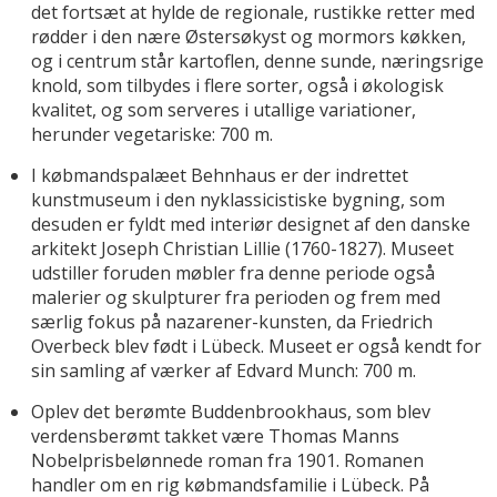
det fortsæt at hylde de regionale, rustikke retter med
rødder i den nære Østersøkyst og mormors køkken,
og i centrum står kartoflen, denne sunde, næringsrige
knold, som tilbydes i flere sorter, også i økologisk
kvalitet, og som serveres i utallige variationer,
herunder vegetariske: 700 m.
I købmandspalæet Behnhaus er der indrettet
kunstmuseum i den nyklassicistiske bygning, som
desuden er fyldt med interiør designet af den danske
arkitekt Joseph Christian Lillie (1760-1827). Museet
udstiller foruden møbler fra denne periode også
malerier og skulpturer fra perioden og frem med
særlig fokus på nazarener-kunsten, da Friedrich
Overbeck blev født i Lübeck. Museet er også kendt for
sin samling af værker af Edvard Munch: 700 m.
Oplev det berømte Buddenbrookhaus, som blev
verdensberømt takket være Thomas Manns
Nobelprisbelønnede roman fra 1901. Romanen
handler om en rig købmandsfamilie i Lübeck. På