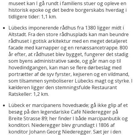
museet kan I gå rundt i familiens stuer og opleve en
historisk epoke og det bedre borgerskabs hverdag i
tidligere tider: 1,1 km.
Lübecks imponerende rådhus fra 1380 ligger midt i
Altstadt. Fra den store rådhusplads kan man beundre
rådhuset i gotisk arkitektur med en meget detaljeret
facade med karnapper og en renæssancetrappe. 800
år efter, at rådhuset blev bygget, fungerer det stadig
som byens administrative sæde, og går man op til
hovedindgangen, kan man se flere dørbeslag med
portrætter af de syv fyrster, kejseren og en vildmand,
som tilsammen symboliserer Lübecks magt og styrke. I
kælderen ligger den stemningsfulde Restaurant
Ratskeller: 1,2 km.
Lübeck er marcipanens hovedsæde; gå ikke glip af et
besøg på den legendariske Café Niederegger på
Breite Strasse 89; her finder I både marcipanbutik og
konditori. Niederegger blev grundlagt i 1806 af
konditor Johann Georg Niederegger. Sæt jer i den