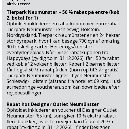
en af Lübecks hyggelige vinkældre og smage på
aktiviteten!
”Rotspon”, der er en speciallagret Bordeaux-vin, som kun
Tierpark Neumünster – 50 % rabat på entre (køb
fremstilles i Lübeck. Og er man gammelsulten, venter en
2, betal for 1)
anden ægte Lübeckerspecialitet i Kartoffelkeller, en
Opholdet inkluderer en rabatkupon med entrerabat i
Tierpark Neumünster i Schleswig-Holstein,
ikonisk restaurant, som er indrettet i kælderen under det
Nordtyskland. Tierpark Neumünster er en 24 hektar
gamle Heiligen-Geist-Hospital. Her er som regel
stor dyrepark, hvor I kan besøge 700 dyr af omkring
propfyldt, men også fantastisk stemningsfuldt i de
90 forskellige arter. Her er også en stor
højloftede kælderrum, hvor massevis af gæster flokkes
eventyrlegeplads. Når I viser rabatkuponen fra
over enorme ølkrus og store tallerkner med kartoffel- og
Happydays (gyldig t.o.m. 31.12.2026), får I 50 % rabat
kødspecialiteter, mens de suger den rustikke og helt
ved køb af 2 voksenbilletter. Køber I 2 børnebilletter,
originale atmosfære til sig under de 800 år gamle
får I også 50 % rabat på dem (børn op til 3 år gratis).
hvælvinger.
Tierpark Neumünster ligger i byen Neumünster i
Schleswig-Holstein (afstand fra hotellet: 69 km). Husk
at medbringe voucheren, som kan downloades efter
rejsebestillingen.
Rabat hos Designer Outlet Neumünster
Opholdet inkluderer en voucher til Designer Outlet
Neumünster (65 km), som giver 10 % ekstra rabat i
flere butikker, hvor I i forvejen kan få op til 70 % i
rabat (gyldig t.o.m. 31.12.2026). I finder Designer