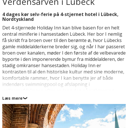
Verdensarven i Lübeck
4 dages kør selv-ferie på 4-stjernet hotel i Lübeck,
Nordtyskland
Det 4-stjernede Holiday Inn kan blive basen for en helt
central miniferie i hansestaden Lübeck. Her bor I nemlig
få skridt fra broen over til den berømte ø, hvor Lübecks
gamle middelalderkerne breder sig, og når I har passeret
broen over kanalen, møder I den første af de velbevarede
byporte i den imponerende bymur fra middelalderen, der
stadig omkranser hansestaden. Holiday Inn er
kontrasten til al den historiske kultur med sine moderne,
komfortable rammer, hvor I kan benytte jer af både
indendørs swimmingpool og afslapning i
wellnessafdelingen efter en lang dag på sightseeing.
Læs mere
❯
Lübecks historiske bykerne med 900 fredede
bygningsværker har placeret byen på UNESCOs liste
over verdenskulturarv og er historiens mest interessante
by fra Hansetiden. Her samlede købmændene i det