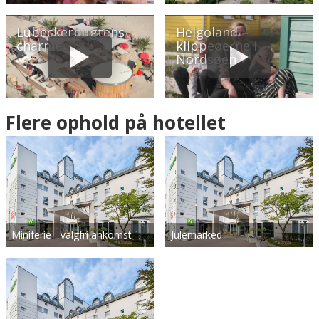
Lübeckerbugtens
Helgoland –
charme
klippeøerne i
Nordsøen
Flere ophold på hotellet
Miniferie - valgfri ankomst
Julemarked