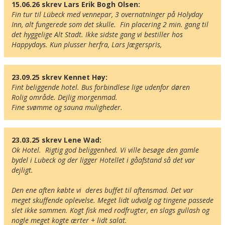
15.06.26 skrev Lars Erik Bogh Olsen:
Fin tur til Lübeck med vennepar, 3 overnatninger på Holyday 
Inn, alt fungerede som det skulle.  Fin placering 2 min. gang til 
det hyggelige Alt Stadt. Ikke sidste gang vi bestiller hos 
Happydays. Kun plusser herfra, Lars Jægerspris,
23.09.25 skrev Kennet Høy:
Fint beliggende hotel. Bus forbindlese lige udenfor døren

Rolig område. Dejlig morgenmad. 

Fine svømme og sauna muligheder.
23.03.25 skrev Lene Wad:
Ok Hotel.  Rigtig god beliggenhed. Vi ville besøge den gamle 
bydel i Lubeck og der ligger Hotellet i gåafstand så det var 
dejligt.

Den ene aften købte vi  deres buffet til aftensmad. Det var 
meget skuffende oplevelse. Meget lidt udvalg og tingene passede 
slet ikke sammen. Kogt fisk med rodfrugter, en slags gullash og 
nogle meget kogte ærter + lidt salat.
Her ligger hotellet