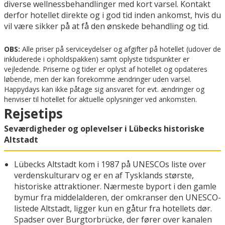
diverse wellnessbehandlinger med kort varsel. Kontakt
derfor hotellet direkte og i god tid inden ankomst, hvis du
vil være sikker på at få den ønskede behandling og tid.
OBS:
Alle priser på serviceydelser og afgifter på hotellet (udover de
inkluderede i opholdspakken) samt oplyste tidspunkter er
vejledende. Priserne og tider er oplyst af hotellet og opdateres
løbende, men der kan forekomme ændringer uden varsel.
Happydays kan ikke påtage sig ansvaret for evt. ændringer og
henviser til hotellet for aktuelle oplysninger ved ankomsten.
Rejsetips
Seværdigheder og oplevelser i Lübecks historiske
Altstadt
Lübecks Altstadt kom i 1987 på UNESCOs liste over
verdenskulturarv og er en af Tysklands største,
historiske attraktioner. Nærmeste byport i den gamle
bymur fra middelalderen, der omkranser den UNESCO-
listede Altstadt, ligger kun en gåtur fra hotellets dør.
Spadser over Burgtorbrücke, der fører over kanalen