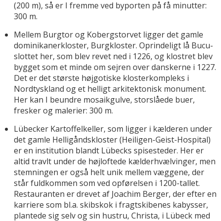
(200 m), så er I fremme ved byporten på få minutter:
300 m.
Mellem Burgtor og Kobergstorvet ligger det gamle
dominikanerkloster, Burgkloster. Oprindeligt lå Bucu-
slottet her, som blev revet ned i 1226, og klostret blev
bygget som et minde om sejren over danskerne i 1227.
Det er det største højgotiske klosterkompleks i
Nordtyskland og et helligt arkitektonisk monument.
Her kan I beundre mosaikgulve, storslåede buer,
fresker og malerier: 300 m.
Lübecker Kartoffelkeller, som ligger i kælderen under
det gamle Helligåndskloster (Heiligen-Geist-Hospital)
er en institution blandt Lübecks spisesteder. Her er
altid travlt under de højloftede kælderhvælvinger, men
stemningen er også helt unik mellem væggene, der
står fuldkommen som ved opførelsen i 1200-tallet.
Restauranten er drevet af Joachim Berger, der efter en
karriere som bl.a. skibskok i fragtskibenes kabysser,
plantede sig selv og sin hustru, Christa, i Lübeck med