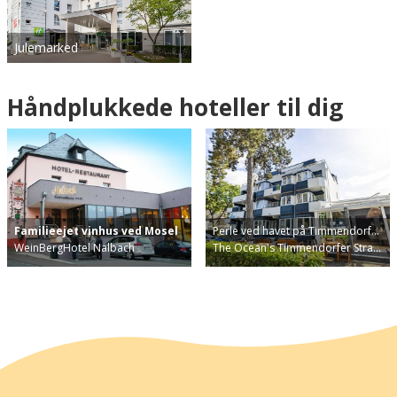
Julemarked
Håndplukkede hoteller til dig
Familieejet vinhus ved Mosel
Perle ved havet på Timmendorf…
WeinBergHotel Nalbach
The Ocean's Timmendorfer Stra…