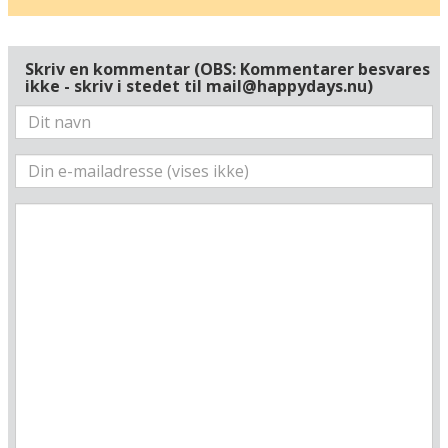
Vis alle Happydayshoteller i Tyskland
Lufthavne
Skriv en kommentar (OBS: Kommentarer besvares
Museer
ikke - skriv i stedet til mail@happydays.nu)
Radius omkring hotel:
Find vej til hotellet
Holiday Inn Lübeck
Travemünder Allee 3
D-23568 Lübeck
Tyskland
Din adresse
Beregn rute
❯
Hotellets GPS-koordinater
E 010&deg; 41.583'