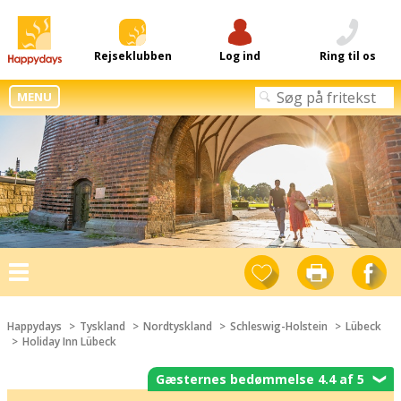
Rejseklubben
Log ind
Ring til os
MENU
Toggle
navigation
Happydays
Tyskland
Nordtyskland
Schleswig-Holstein
Lübeck
Holiday Inn Lübeck
Gæsternes bedømmelse 4.4 af 5
❯