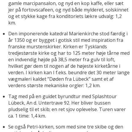
gamle marcipansalon, og nyd en kop kaffe, eller sæt
jer på fortovscafeen, og nyd både mylderet, solskinnet
og et stykke kage fra konditoriets lækre udvalg: 1,2
km.
Den imponerende katedral Marienkirche stod færdig i
år 1350 og er bygget i gotisk stil med inspiration fra
franske murstenskirker. Kirken er Tysklands
tredjestørste kirke og har to 125 meter høje tårne med
en indvendig højde på 38,5 meter fra gulv til loft,
hvilket gør dem til nogen af de højeste kirketårne i
verden. I kirken kan I f.eks. beundre det 30 meter lange
vægmaleri kaldet ”Døden fra Lübeck” samt et af
verdens største mekaniske orgler: 1,2 km.
Tag med på en guidet byrundtur med Splashtour
Lübeck, An d. Untertrave 92. Her bliver bussen
pludselig til et skib; en ret sjov oplevelse. Turen varer
ca. 1 time: 1,4 km.
Se også Petri-kirken, som med sine tre skibe og den