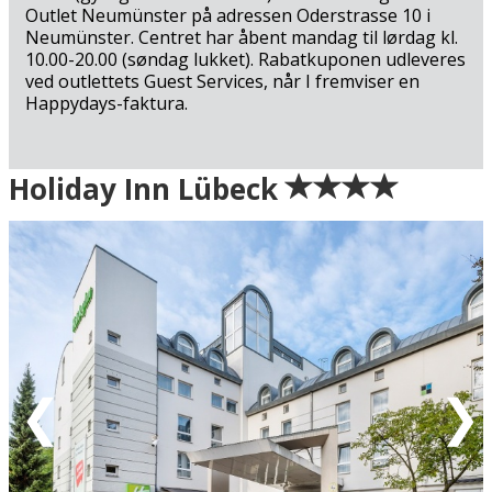
Outlet Neumünster på adressen Oderstrasse 10 i
Neumünster. Centret har åbent mandag til lørdag kl.
10.00-20.00 (søndag lukket). Rabatkuponen udleveres
ved outlettets Guest Services, når I fremviser en
Happydays-faktura.
Ankomst
Holiday Inn Lübeck
Grøn = Ankomstdatoen er ledig (bookingen går glat
igennem)
Gul = Ankomstdatoen er måske ledig (kan
bookes/reserveres - vi vender tilbage med endelig
bekræftelse)
Rød = Ankomstdatoen er udsolgt
Hvid = Ingen ankomst mulig
Eventuel rabat er fratrukket de oplyste priser.