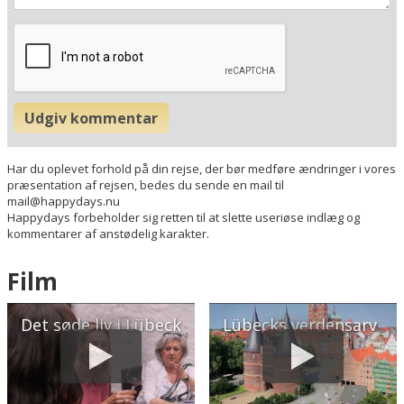
N 53&deg; 52.589'
Udgiv kommentar
Har du oplevet forhold på din rejse, der bør medføre ændringer i vores
præsentation af rejsen, bedes du sende en mail til
mail@happydays.nu
Happydays forbeholder sig retten til at slette useriøse indlæg og
kommentarer af anstødelig karakter.
Film
Det søde liv i Lübeck
Lübecks verdensarv