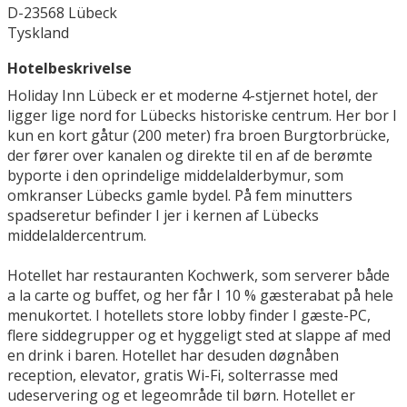
D-23568 Lübeck
Tyskland
Hotelbeskrivelse
Holiday Inn Lübeck er et moderne 4-stjernet hotel, der
ligger lige nord for Lübecks historiske centrum. Her bor I
kun en kort gåtur (200 meter) fra broen Burgtorbrücke,
der fører over kanalen og direkte til en af de berømte
byporte i den oprindelige middelalderbymur, som
omkranser Lübecks gamle bydel. På fem minutters
spadseretur befinder I jer i kernen af Lübecks
middelaldercentrum.
Hotellet har restauranten Kochwerk, som serverer både
a la carte og buffet, og her får I 10 % gæsterabat på hele
menukortet. I hotellets store lobby finder I gæste-PC,
flere siddegrupper og et hyggeligt sted at slappe af med
en drink i baren. Hotellet har desuden døgnåben
reception, elevator, gratis Wi-Fi, solterrasse med
udeservering og et legeområde til børn. Hotellet er