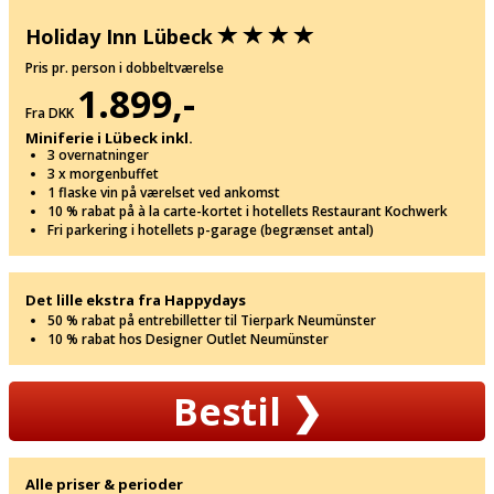
Holiday Inn Lübeck
Pris pr. person i dobbeltværelse
1.899,-
Fra DKK
Miniferie i Lübeck inkl.
3 overnatninger
3 x morgenbuffet
1 flaske vin på værelset ved ankomst
10 % rabat på à la carte-kortet i hotellets Restaurant Kochwerk
Fri parkering i hotellets p-garage (begrænset antal)
Det lille ekstra fra Happydays
50 % rabat på entrebilletter til Tierpark Neumünster
10 % rabat hos Designer Outlet Neumünster
Bestil
❯
Alle priser & perioder