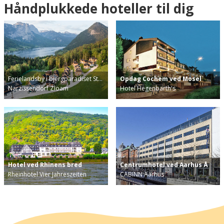
Håndplukkede hoteller til dig
Ferielandsby i bjergparadiset St…
Opdag Cochem ved Mosel
Narzissendorf Zloam
Hotel Hegenbarth's
Hotel ved Rhinens bred
Centrumhotel ved Aarhus Å
Rheinhotel Vier Jahreszeiten
CABINN Aarhus