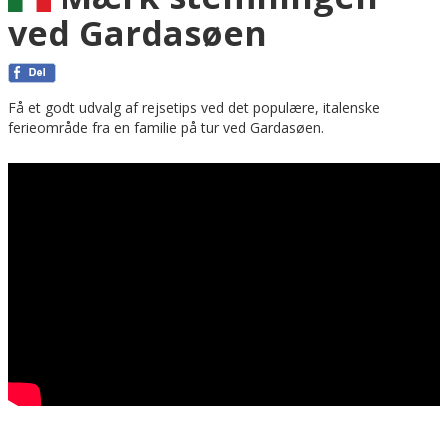
ved Gardasøen
Få et godt udvalg af rejsetips ved det populære, italenske
ferieområde fra en familie på tur ved Gardasøen.