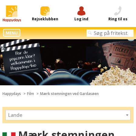
Rejseklubben
Log ind
Ring til os
MENU
Happydays
Film
Mærk stemningen ved Gardasøen
Lande
Mærk stemningen