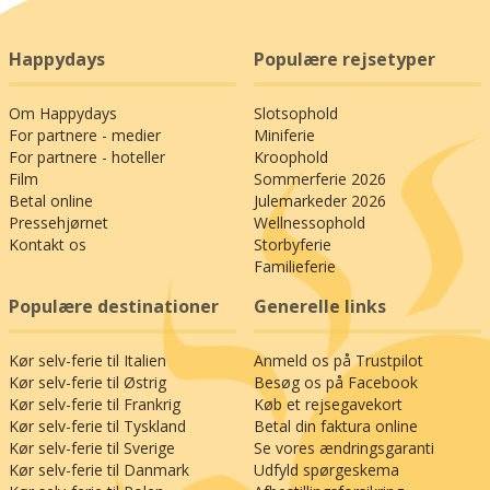
Happydays
Populære rejsetyper
Om Happydays
Slotsophold
For partnere - medier
Miniferie
For partnere - hoteller
Kroophold
Film
Sommerferie 2026
Betal online
Julemarkeder 2026
Pressehjørnet
Wellnessophold
Kontakt os
Storbyferie
Familieferie
Populære destinationer
Generelle links
Kør selv-ferie til Italien
Anmeld os på Trustpilot
Kør selv-ferie til Østrig
Besøg os på Facebook
Kør selv-ferie til Frankrig
Køb et rejsegavekort
Kør selv-ferie til Tyskland
Betal din faktura online
Kør selv-ferie til Sverige
Se vores ændringsgaranti
Kør selv-ferie til Danmark
Udfyld spørgeskema