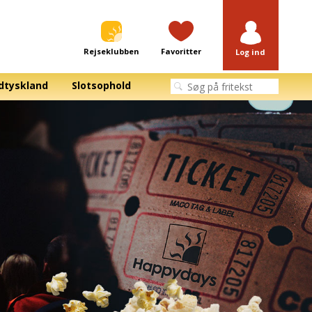
Rejseklubben
Favoritter
Log ind
dtyskland
Slotsophold