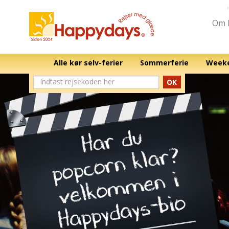
Om 
Alle kør selv-ferier
Sommerferie
Weeke
OK