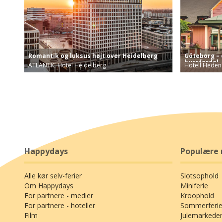
Göteborg –
Romantik og luksus højt over Heidelberg
kursfordel
Hotell Heden
ATLANTIC Hotel Heidelberg
Göteborg er f
Nyd lækre faciliteter som rooftop-restaurant og …
Happydays
Populære 
Alle kør selv-ferier
Slotsophold
Om Happydays
Miniferie
For partnere - medier
Kroophold
For partnere - hoteller
Sommerferie
Film
Julemarkede