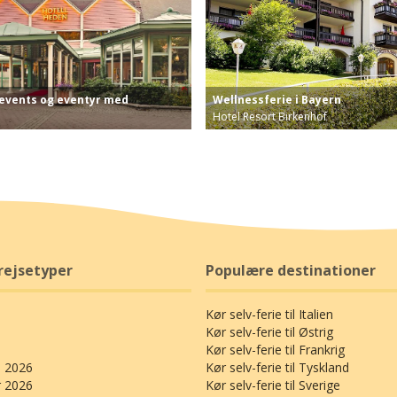
 events og eventyr med
Wellnessferie i Bayern
Hotel Resort Birkenhof
uld af events og eventyr – og lige n…
Oplev Bayerns storhed som feriemål 
rejsetyper
Populære destinationer
Kør selv-ferie til Italien
Kør selv-ferie til Østrig
Kør selv-ferie til Frankrig
 2026
Kør selv-ferie til Tyskland
r 2026
Kør selv-ferie til Sverige