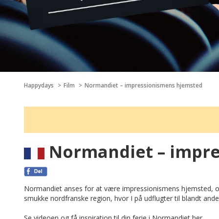
Happydays
Film
Normandiet – impressionismens hjemsted
Normandiet – impre
Normandiet anses for at være impressionismens hjemsted, og 
smukke nordfranske region, hvor I på udflugter til blandt and
Se videoen og få inspiration til din ferie i Normandiet her.