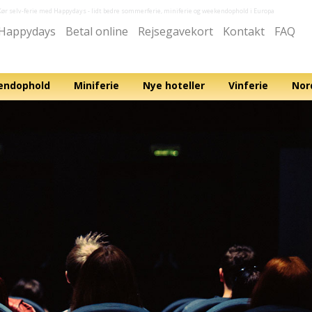
Kør selv-ferie med Happydays
- lidt bedre sommerferie, miniferie og weekendophold i Europa
Happydays
Betal online
Rejsegavekort
Kontakt
FAQ
ndophold
Miniferie
Nye hoteller
Vinferie
Nor