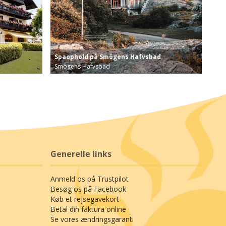
Spaophold på Smögens Hafvsbad
Smögens Hafvsbad
på hotel i …
Lad den milde havbrise lede jer ned til havet. Ny…
Generelle links
Anmeld os på Trustpilot
Besøg os på Facebook
Køb et rejsegavekort
Betal din faktura online
Se vores ændringsgaranti