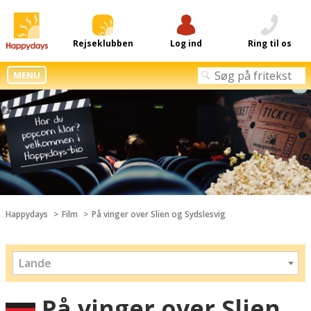
Rejseklubben
Log ind
Ring til os
MENU
Happydays
Film
På vinger over Slien og Sydslesvig
Lande
På vinger over Slien