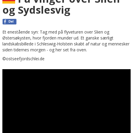
og Sydslesvig
Et enestående syn: Tag med på flyveturen over Slien og
Østersøkysten, hvor fjorden munder ud. Et ganske særligt
landskabsbillede i Schleswig-Holstein skabt af natur og mennesker
siden tidernes morgen - og her set fra oven.
©ostseefjordschlei.de