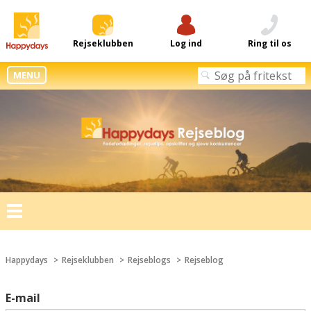
Rejseklubben
Log ind
Ring til os
MENU
Toggle
navigation
Happydays
Rejseklubben
Rejseblogs
Rejseblog
E-mail