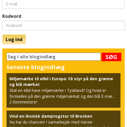
Kodeord
Log ind
SØG
Seneste blogindlæg
Miljømærke til elbil i Europa: Få styr på den grønne
og blå mærkat
Skal en elbil have miljømærke i Tyskland? Og hvad er
forskellen på den grønne miljømærkat og den blå E-mæ...
2
Kommentarer
Vind en ikonisk damptogstur til Brocken
Nu har du chancen! I samarbejde med Harzer