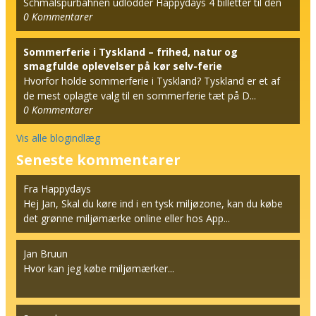
Schmalspurbahnen udlodder Happydays 4 billetter til den
0
Kommentarer
berømt...
Sommerferie i Tyskland – frihed, natur og
smagfulde oplevelser på kør selv-ferie
Hvorfor holde sommerferie i Tyskland? Tyskland er et af
de mest oplagte valg til en sommerferie tæt på D...
0
Kommentarer
Vis alle blogindlæg
Seneste kommentarer
Fra Happydays
Hej Jan, Skal du køre ind i en tysk miljøzone, kan du købe
det grønne miljømærke online eller hos App...
Jan Bruun
Hvor kan jeg købe miljømærker...