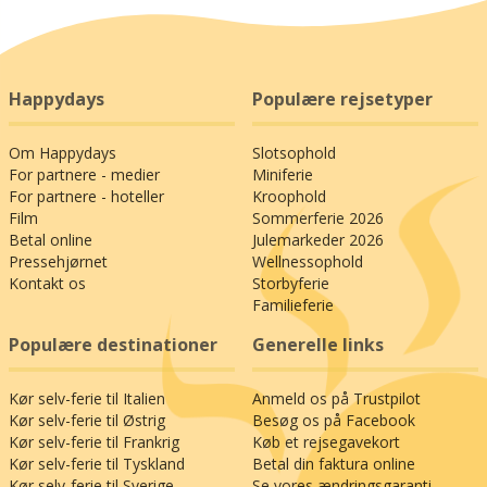
Happydays
Populære rejsetyper
Om Happydays
Slotsophold
For partnere - medier
Miniferie
For partnere - hoteller
Kroophold
Film
Sommerferie 2026
Betal online
Julemarkeder 2026
Pressehjørnet
Wellnessophold
Kontakt os
Storbyferie
Familieferie
Populære destinationer
Generelle links
Kør selv-ferie til Italien
Anmeld os på Trustpilot
Kør selv-ferie til Østrig
Besøg os på Facebook
Kør selv-ferie til Frankrig
Køb et rejsegavekort
Kør selv-ferie til Tyskland
Betal din faktura online
Kør selv-ferie til Sverige
Se vores ændringsgaranti