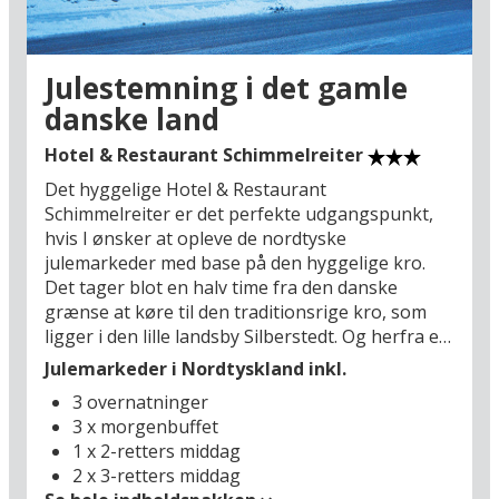
Vadehavet.
Julestemning i det gamle
danske land
Hotel & Restaurant Schimmelreiter
Det hyggelige Hotel & Restaurant
Schimmelreiter er det perfekte udgangspunkt,
hvis I ønsker at opleve de nordtyske
julemarkeder med base på den hyggelige kro.
Det tager blot en halv time fra den danske
grænse at køre til den traditionsrige kro, som
ligger i den lille landsby Silberstedt. Og herfra er
det særligt oplagt at lægge vejen forbi
Julemarkeder i Nordtyskland inkl.
julemarkedet i Nordens ældste by, Slesvig (15
3 overnatninger
km). I december danner domkirken Sankt Petri
3 x morgenbuffet
en fantastisk, historisk ramme for det berømte
1 x 2-retters middag
kunsthåndværkermarked kendt som
2 x 3-retters middag
Schwalmarkt. Også Gottorp Slot er et besøg