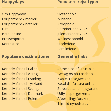
Happydays
Populære rejsetyper
andre ord masser af mulighed for at kombinere
julestemning, afslapning og forkælelse med et
Om Happydays
Slotsophold
spændende indblik i et område, som er omgivet
For partnere - medier
Miniferie
af myter og historier med rødder i vores gamle
For partnere - hoteller
Kroophold
Danmark.
Film
Sommerferie 2026
Betal online
Julemarkeder 2026
Pressehjørnet
Wellnessophold
Kontakt os
Storbyferie
Familieferie
Populære destinationer
Generelle links
Kør selv-ferie til Italien
Anmeld os på Trustpilot
Kør selv-ferie til Østrig
Besøg os på Facebook
Kør selv-ferie til Frankrig
Køb et rejsegavekort
Kør selv-ferie til Tyskland
Betal din faktura online
Kør selv-ferie til Sverige
Se vores ændringsgaranti
Kør selv-ferie til Danmark
Udfyld spørgeskema
Kør selv-ferie til Polen
Afbestillingsforsikring
Tilmeld nyhedsbrev