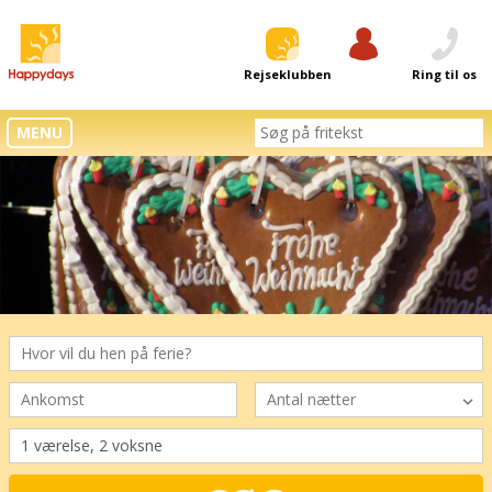
Rejseklubben
Log ind
Ring til os
MENU