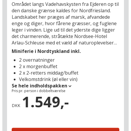
Området langs Vadehavskysten fra Ejderen op til
den danske grænse kaldes for Nordfriesland.
Landskabet her præges af marsk, afvandede
enge og diger, hvor fårene græsser, og fuglene
leger i vinden. Lige ud til det yderste dige ligger
det charmerende, stråtækte Nordsee-Hotel
Arlau-Schleuse med et væld af naturoplevelser
lige uden for døren. Der er lagt op til en herlig
Miniferie i Nordtyskland inkl.
ferie i idylliske og helt unikke rammer på dette
2 overnatninger
hyggelige hotel, som nås på under en times
2 x morgenbuffet
kørsel fra den danske grænse.
2 x 2-retters middag/buffet
Velkomstdrink (øl eller vin)
Her er I landet helt derude, hvor verdens larm
Se hele indholdspakken
forstummer, og naturen tager over - en oase af
Pris pr. person i dobbeltværelse
fred og afslapning, hvor mennesket bliver lille i
1.549,-
sammenligning med det mægtige hav. De små
DKK
veje og cykelruter indbyder til at gå på
opdagelse i det helt særlige landskab, som kan
være både mildt og idyllisk, barskt og blæsende
– men altid utroligt smukt, uanset årstid. Her