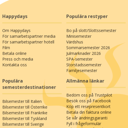
Happydays
Populära restyper
Om Happydays
Bo på slott/Slottssemester
För samarbetspartner media
Minisemester
För samarbetspartner hotell
Värdshus
Film
Sommarsemester 2026
Betala online
Julmarknader 2026
Press och media
SPA-semester
Kontakta oss
Storstadssemester
Familjesemester
Populära
Allmänna länkar
semesterdestinationer
Bedöm oss på Trustpilot
Besök oss på Facebook
Bilsemester till Italien
Köp ett resepresentkort
Bilsemester till Österrike
Betala din faktura online
Bilsemester till Frankrike
Se vår ändringsgaranti
Bilsemester till Tyskland
Fyll i frågeformulär
Bilsemester till Sverige